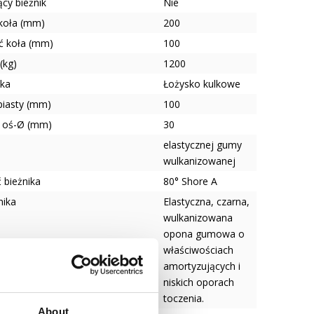
cy bieżnik
Nie
 koła (mm)
200
ć koła (mm)
100
(kg)
1200
ska
Łożysko kulkowe
piasty (mm)
100
 oś-Ø (mm)
30
elastycznej gumy
wulkanizowanej
 bieżnika
80° Shore A
nika
Elastyczna, czarna,
wulkanizowana
opona gumowa o
właściwościach
amortyzujących i
niskich oporach
toczenia.
About