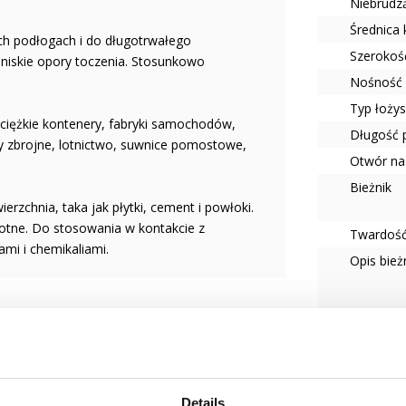
Niebrudzą
Średnica
ch podłogach i do długotrwałego
Szerokoś
niskie opory toczenia. Stosunkowo
Nośność 
Typ łoży
 ciężkie kontenery, fabryki samochodów,
Długość 
iły zbrojne, lotnictwo, suwnice pomostowe,
Otwór na
Bieżnik
erzchnia, taka jak płytki, cement i powłoki.
gotne. Do stosowania w kontakcie z
Twardość
mi i chemikaliami.
Opis bież
odowego dla użytkownika koła.
Details