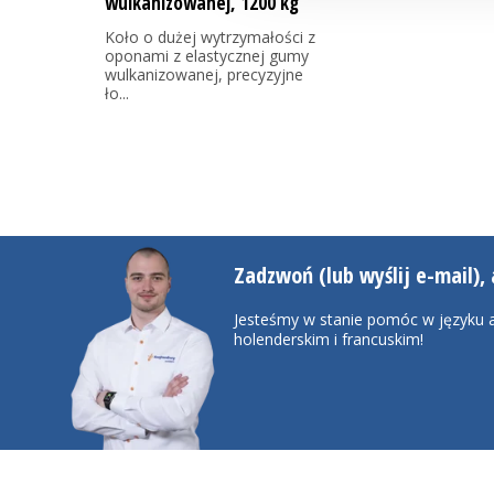
wulkanizowanej, 1200 kg
Koło o dużej wytrzymałości z
oponami z elastycznej gumy
wulkanizowanej, precyzyjne
ło...
Zadzwoń (lub wyślij e-mail), 
Jesteśmy w stanie pomóc w języku a
holenderskim i francuskim!