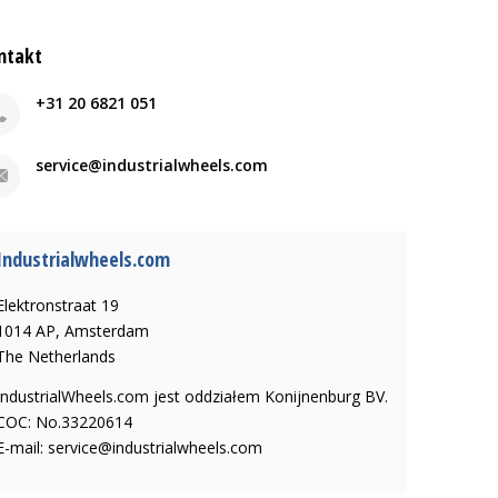
ntakt
+31 20 6821 051
service@industrialwheels.com
Industrialwheels.com
Elektronstraat 19
1014 AP, Amsterdam
The Netherlands
IndustrialWheels.com jest oddziałem Konijnenburg BV.
COC: No.33220614
E-mail:
service@industrialwheels.com