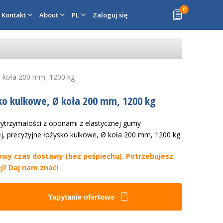
0
Kontakt
About
PL
Zaloguj się
Ø koła 200 mm, 1200 kg
ko kulkowe, Ø koła 200 mm, 1200 kg
wytrzymałości z oponami z elastycznej gumy
j, precyzyjne łożysko kulkowe, Ø koła 200 mm, 1200 kg
owy czas dostawy (bez pośpiechu). Potrzebujesz
j? Daj nam znać!
Yapytanie ofertowe