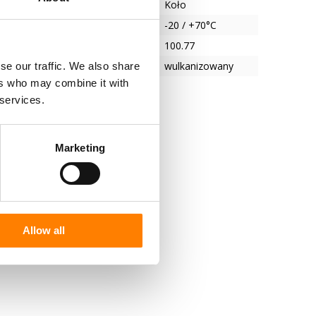
Koło
tura
-20 / +70°C
100.77
ie opona/obręcz
wulkanizowany
se our traffic. We also share
ers who may combine it with
 services.
Marketing
Allow all