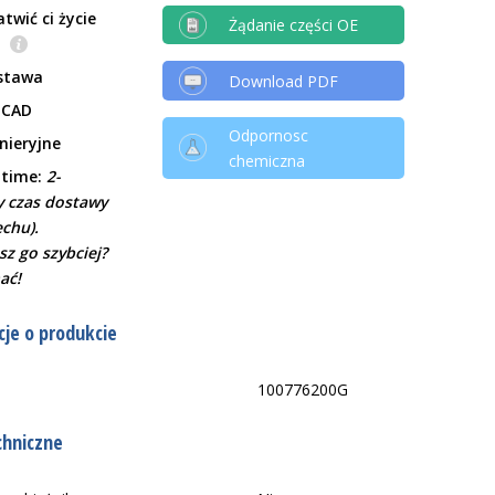
twić ci życie
Żądanie części OE
e
stawa
Download PDF
 CAD
Odpornosc
ynieryjne
chemiczna
 time:
2-
 czas dostawy
echu).
sz go szybciej?
ać!
je o produkcie
100776200G
chniczne