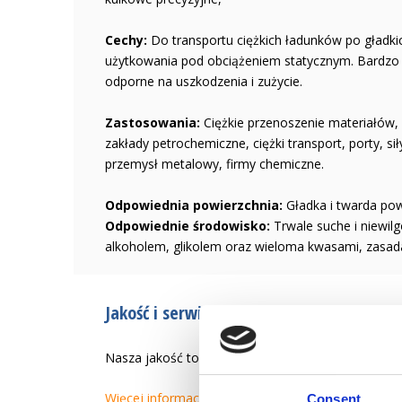
Cechy:
Do transportu ciężkich ładunków po gładki
użytkowania pod obciążeniem statycznym. Bardzo 
odporne na uszkodzenia i zużycie.
Zastosowania:
Ciężkie przenoszenie materiałów,
zakłady petrochemiczne, ciężki transport, porty, s
przemysł metalowy, firmy chemiczne.
Odpowiednia powierzchnia:
Gładka i twarda powi
Odpowiednie środowisko:
Trwale suche i niewil
alkoholem, glikolem oraz wieloma kwasami, zasada
Jakość i serwis od 1946 r.
Nasza jakość to tworzenie łatwiejszego życia zaw
Więcej informacji
Consent