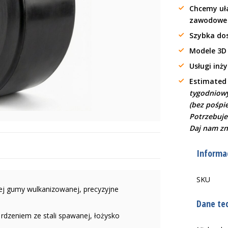
Chcemy uła
zawodow
Szybka do
Modele 3D
Usługi inż
Estimated
tygodniowy
(bez pośpi
Potrzebuje
Daj nam zn
Informac
SKU
ej gumy wulkanizowanej, precyzyjne
Dane te
rdzeniem ze stali spawanej, łożysko