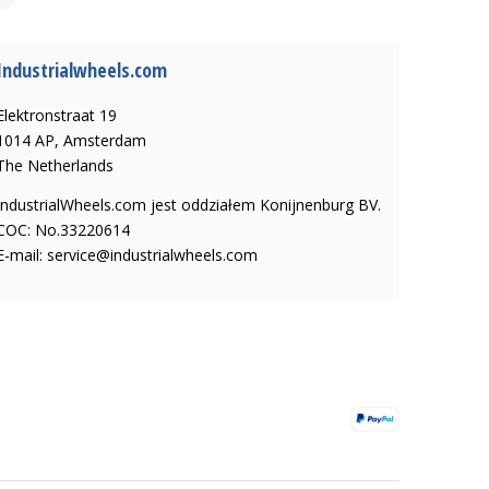
Industrialwheels.com
Elektronstraat 19
1014 AP, Amsterdam
The Netherlands
IndustrialWheels.com jest oddziałem Konijnenburg BV.
COC: No.33220614
E-mail:
service@industrialwheels.com