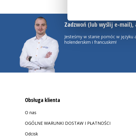
Zadzwoń (lub wyślij e-mail), 
Jesteśmy w stanie pomóc w języku a
holenderskim i francuskim!
Obsługa klienta
O nas
OGÓLNE WARUNKI DOSTAW I PŁATNOŚCI
Odcisk