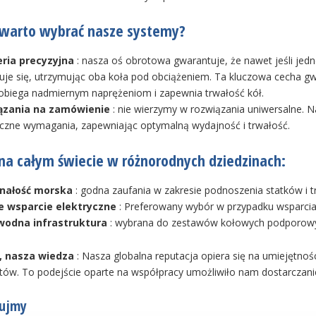
 warto wybrać nasze systemy?
eria precyzyjna
: nasza oś obrotowa gwarantuje, że nawet jeśli je
uje się, utrzymując oba koła pod obciążeniem. Ta kluczowa cecha gw
obiega nadmiernym naprężeniom i zapewnia trwałość kół.
ązania na zamówienie
: nie wierzymy w rozwiązania uniwersalne. 
iczne wymagania, zapewniając optymalną wydajność i trwałość.
na całym świecie w różnorodnych dziedzinach:
nałość morska
: godna zaufania w zakresie podnoszenia statków i tr
e wsparcie elektryczne
: Preferowany wybór w przypadku wsparcia
wodna infrastruktura
: wybrana do zestawów kołowych podporow
, nasza wiedza
: Nasza globalna reputacja opiera się na umiejętnoś
ntów. To podejście oparte na współpracy umożliwiło nam dostarczan
ujmy