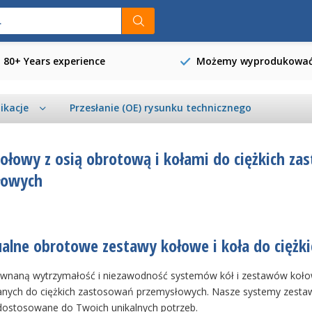
80+ Years experience
Możemy wyprodukować k
likacje
Przesłanie (OE) rysunku technicznego
ołowy z osią obrotową i kołami do ciężkich z
łowych
alne obrotowe zestawy kołowe i koła do cięż
ównaną wytrzymałość i niezawodność systemów kół i zestawów kołow
nych do ciężkich zastosowań przemysłowych. Nasze systemy zestawó
dostosowane do Twoich unikalnych potrzeb.