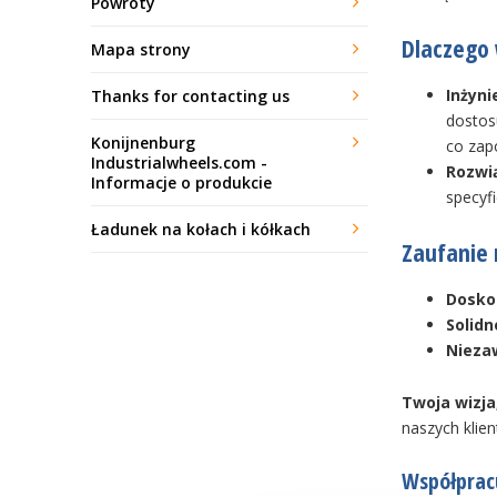
Powroty
Dlaczego
Mapa strony
Inżyni
Thanks for contacting us
dostos
Konijnenburg
co zap
Industrialwheels.com -
Rozwi
Informacje o produkcie
specyf
Ładunek na kołach i kółkach
Zaufanie 
Dosko
Solidn
Nieza
Twoja wizja
naszych klie
Współprac