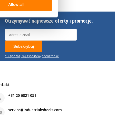
Allow all
Otrzymywać najnowsze oferty i promocje.
Subskrybuj
* Zapoznaj się z polityką prywatności
ntakt
+31 20 6821 051
service@industrialwheels.com