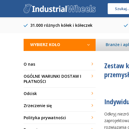
31.000 różnych kółek i kółeczek
WYBIERZ KOŁO
Branże i ap
Zestaw k
O nas
przemys
OGÓLNE WARUNKI DOSTAW I
PŁATNOŚCI
Odcisk
Indywidu
Zrzeczenie się
Odkryj niezr
Polityka prywatności
zaprojektowa
rozwiązania 