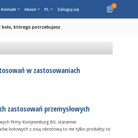
0
Kontakt
About
PL
Zaloguj się
oło, którego potrzebujesz
astosowań w zastosowaniach
kich zastosowań przemysłowych
ych firmy Konijnenburg BV, starannie
w kołowych z osią obrotową to nie tylko produkty; to