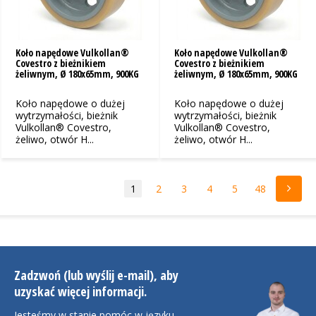
Koło napędowe Vulkollan®
Koło napędowe Vulkollan®
Covestro z bieżnikiem
Covestro z bieżnikiem
żeliwnym, Ø 180x65mm, 900KG
żeliwnym, Ø 180x65mm, 900KG
Koło napędowe o dużej
Koło napędowe o dużej
wytrzymałości, bieżnik
wytrzymałości, bieżnik
Vulkollan® Covestro,
Vulkollan® Covestro,
żeliwo, otwór H...
żeliwo, otwór H...
1
2
3
4
5
48
Zadzwoń (lub wyślij e-mail), aby
uzyskać więcej informacji.
Jesteśmy w stanie pomóc w języku