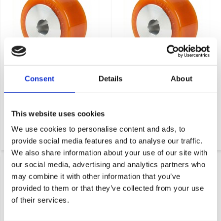
Koło napędowe Vulkollan®
Koło napędowe Vulkollan®
Consent
Details
About
Covestro z bieżnikiem
Covestro z bieżnikiem
żeliwnym, Ø 100x65mm, 575KG
żeliwnym, Ø 100x65mm, 575KG
Koło napędowe o dużej
Koło napędowe o dużej
This website uses cookies
wytrzymałości, bieżnik
wytrzymałości, bieżnik
Vulkollan® Covestro,
Vulkollan® Covestro,
We use cookies to personalise content and ads, to
żeliwo, otwór H...
żeliwo, otwór H...
provide social media features and to analyse our traffic.
We also share information about your use of our site with
our social media, advertising and analytics partners who
may combine it with other information that you’ve
provided to them or that they’ve collected from your use
of their services.