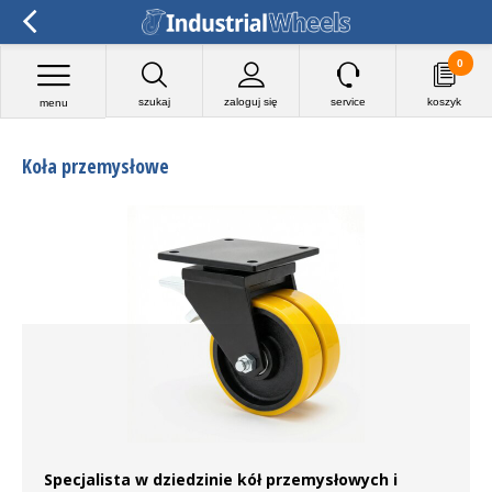
0
szukaj
zaloguj się
service
koszyk
menu
Koła przemysłowe
Specjalista w dziedzinie kół przemysłowych i