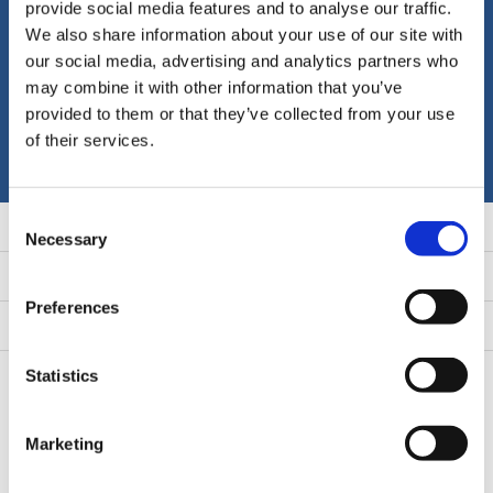
provide social media features and to analyse our traffic.
We also share information about your use of our site with
our social media, advertising and analytics partners who
Otrzymywać najnowsze oferty i promocje.
may combine it with other information that you’ve
provided to them or that they’ve collected from your use
Subskrybuj
of their services.
* Zapoznaj się z polityką prywatności
Consent
Obsługa klienta
Necessary
Selection
Moje konto
Preferences
Kategorie
Kontakt
Statistics
Marketing
Industrialwheels.com