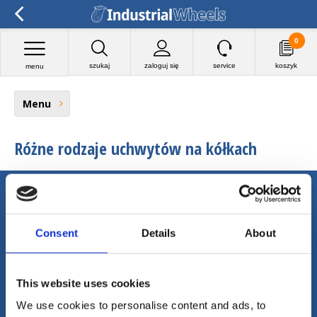
0
szukaj
zaloguj się
service
koszyk
menu
Menu
Różne rodzaje uchwytów na kółkach
Zadzwoń (lub wyślij e-mail), aby
uzyskać więcej informacji.
Consent
Details
About
Jesteśmy w stanie pomóc w języku
angielskim, niemieckim, hiszpańskim,
holenderskim i francuskim!
This website uses cookies
Follow us
We use cookies to personalise content and ads, to