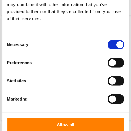
Widelec Zestaw obrotowy
Widelec Zestaw stały
may combine it with other information that you’ve
blokadą Tłoczone twardej...
Tłoczone twardej stali, pł...
provided to them or that they’ve collected from your use
of their services.
Consent
Necessary
Selection
Preferences
Kółko obrotowe, Ø 80 mm, koło
Kółko obrotowe z hamulcem,
poliamidowe, 150 kg
Ø 80 mm, koło poliamidowe,
Statistics
150 kg
Przemysłowe koło
Przemysłowe koło
Marketing
obrotowe ze stali tłoczonej,
obrotowe z hamulcem, ze
mocowanie płytowe, koło
stali tłoczonej, mocowanie
poliamidowe, ł...
płytkowe, koło po...
Allow all