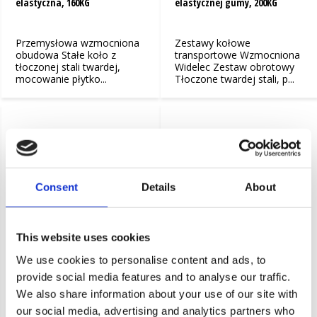
elastyczna, 160KG
elastycznej gumy, 200KG
Przemysłowa wzmocniona
Zestawy kołowe
obudowa Stałe koło z
transportowe Wzmocniona
tłoczonej stali twardej,
Widelec Zestaw obrotowy
mocowanie płytko...
Tłoczone twardej stali, p...
Consent
Details
About
This website uses cookies
Zestaw obrotowy blokadą, Ø
Zestaw stały, Ø 125mm,
125mm, elastycznej gumy,
elastycznej gumy, 200KG
We use cookies to personalise content and ads, to
200KG
provide social media features and to analyse our traffic.
We also share information about your use of our site with
Zestawy kołowe
Zestawy kołowe
transportowe Wzmocniona
transportowe Wzmocniona
our social media, advertising and analytics partners who