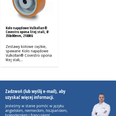
Koło napędowe Vulkollan®
Covestro opona litej stali, Ø
350x80mm, 2100KG
Zestawy kołowe ciężkie,
spawane Koło napędowe
Vulkollan® Covestro opona
litej stali,...
Zadzwoń (lub wyślij e-mail), aby
uzyskać więcej informacji.
Jesteśmy w stanie pomóc w języku
angielskim, niemieckim, hiszpańskim,
holenderskim i francuskim!