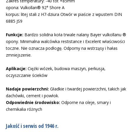
Zakres temperatury: -40 tot +85mm
opona: Vulkollan® 92° Shore A
korpus: litej stali z H7-dziura Otwór w piaście z wpustem DIN
6885 JS9
Funkcje:
Bardzo solidna koła trwale nalany Bayer vulkollanu ®
opony. Minimalna walcówka restistance i Excelent właściwości
toczne. Nie oznacza podłogę. Odporny na wstrząsy i hałas
zmniejszenie.
Aplikacje:
Ciężki wózek, budowa maszyn, perkusja,
oczyszczanie ścieków
Nadaje powierzchni:
Gładkie i twardej powierzchni, takich jak
dachówki, cement i powłok.
Odpowiednie środowisko:
Odporne na oleje, smary i
chemikalia różnych
Jakość i serwis od 1946 r.