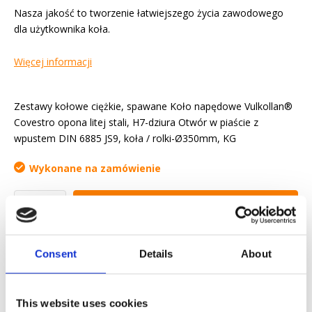
Nasza jakość to tworzenie łatwiejszego życia zawodowego
dla użytkownika koła.
Więcej informacji
Zestawy kołowe ciężkie, spawane Koło napędowe Vulkollan®
Covestro opona litej stali, H7-dziura Otwór w piaście z
wpustem DIN 6885 JS9, koła / rolki-Ø350mm, KG
Wykonane na zamówienie
Yapytanie ofertowe
Chcemy ułatwić ci życie zawodowe
Consent
Details
About
Szybka dostawa
Modele 3D CAD
This website uses cookies