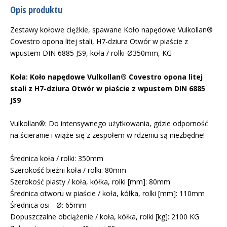
Opis produktu
Zestawy kołowe ciężkie, spawane Koło napędowe Vulkollan®
Covestro opona litej stali, H7-dziura Otwór w piaście z
wpustem DIN 6885 JS9, koła / rolki-Ø350mm, KG
Koła: Koło napędowe Vulkollan® Covestro opona litej
stali z H7-dziura Otwór w piaście z wpustem DIN 6885
JS9
Vulkollan®: Do intensywnego użytkowania, gdzie odporność
na ścieranie i wiąże się z zespołem w rdzeniu są niezbędne!
Średnica koła / rolki: 350mm
Szerokość bieżni koła / rolki: 80mm
Szerokość piasty / koła, kółka, rolki [mm]: 80mm
Średnica otworu w piaście / koła, kółka, rolki [mm]: 110mm
Średnica osi - Ø: 65mm
Dopuszczalne obciążenie / koła, kółka, rolki [kg]: 2100 KG