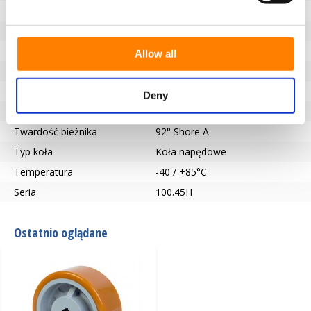
Szerokość koła (mm)
80
Nośność (kg)
2100
Typ łożyska
Wpust zgodny z DIN 6885 JS9
Allow all
Długość piasty (mm)
80
Otwór na oś-Ø (mm)
65
Deny
Bieżnik
Vulkollan®
Twardość bieżnika
92° Shore A
Typ koła
Koła napędowe
Temperatura
-40 / +85°C
Seria
100.45H
Ostatnio oglądane