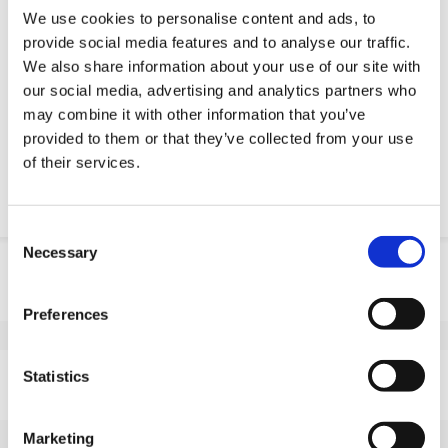
Usługi inżynieryjne
We use cookies to personalise content and ads, to
Estimated time:
Wykonane na zamówienie
provide social media features and to analyse our traffic.
We also share information about your use of our site with
Żądanie części OE
our social media, advertising and analytics partners who
may combine it with other information that you’ve
Download PDF
provided to them or that they’ve collected from your use
of their services.
Odpornosc chemiczna
Consent
Necessary
Selection
Informacje o produkcie
SKU
10045H350P
Preferences
EAN
8718116174936
Dane techniczne
Statistics
Niebrudzący bieżnik
Tak
Średnica koła (mm)
350
Marketing