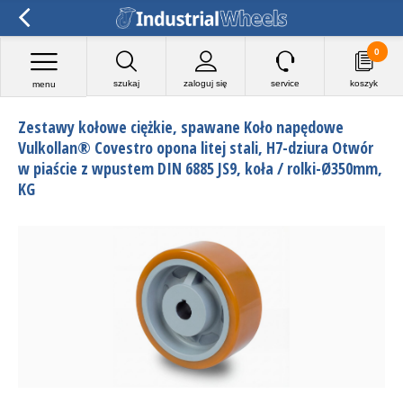
0
szukaj
zaloguj się
service
koszyk
menu
Zestawy kołowe ciężkie, spawane Koło napędowe
Vulkollan® Covestro opona litej stali, H7-dziura Otwór
w piaście z wpustem DIN 6885 JS9, koła / rolki-Ø350mm,
KG