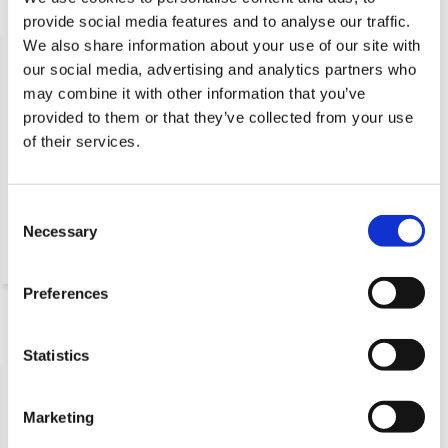
Produkty powiązane
provide social media features and to analyse our traffic.
We also share information about your use of our site with
our social media, advertising and analytics partners who
may combine it with other information that you’ve
provided to them or that they’ve collected from your use
of their services.
Consent
widelec skrętny z hamulcem
Ø125mm płyta górna 250KG
Necessary
Selection
Preferences
Ostatnio oglądane
Statistics
Marketing