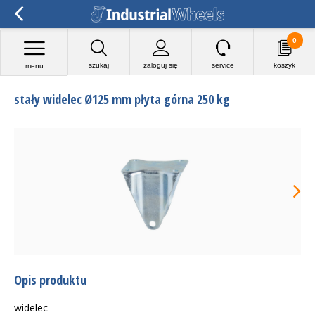
0
szukaj
zaloguj się
service
koszyk
menu
stały widelec Ø125 mm płyta górna 250 kg
Opis produktu
widelec