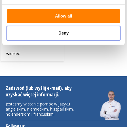
Allow all
stały widelec Ø125 mm płyta
Deny
górna 250 kg
widelec
Zadzwoń (lub wyślij e-mail), aby
uzyskać więcej informacji.
Jesteśmy w stanie pomóc w języku
angielskim, niemieckim, hiszpańskim,
holenderskim i francuskim!
Follow us