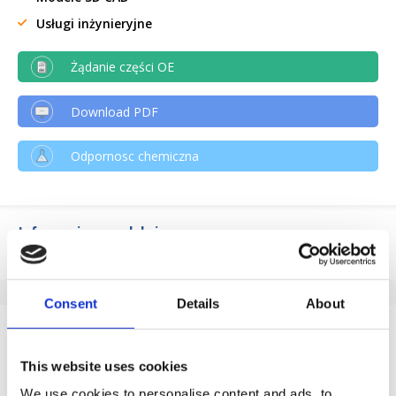
Usługi inżynieryjne
Żądanie części OE
Download PDF
Odpornosc chemiczna
Informacje o produkcie
SKU
284003120
EAN
8718116123668
Consent
Details
About
Dane techniczne
Seria
84003
This website uses cookies
We use cookies to personalise content and ads, to