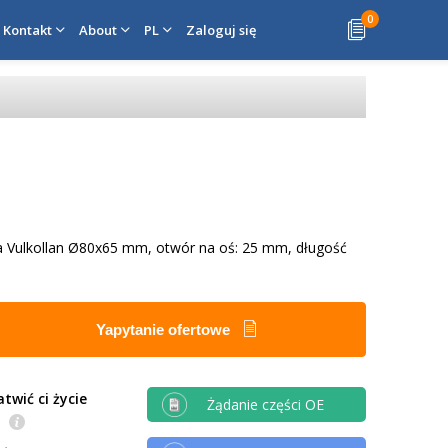
0
Kontakt
About
PL
Zaloguj się
a Vulkollan Ø80x65 mm, otwór na oś: 25 mm, długość
Yapytanie ofertowe
twić ci życie
Żądanie części OE
e