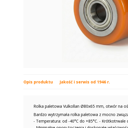
Opis produktu
Jakość i serwis od 1946 r.
Rolka paletowa Vulkollan Ø80x65 mm, otwór na oś
Bardzo wytrzymała rolka paletowa z mocno związa
- Temperatura: od -40°C do +85°C. - Krótkotrwale 
- Minimalne opory toczenia i doskonałe właściwośc