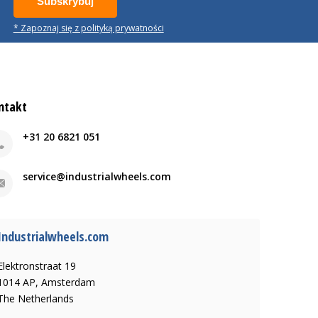
Subskrybuj
* Zapoznaj się z polityką prywatności
ntakt
+31 20 6821 051
service@industrialwheels.com
Industrialwheels.com
Elektronstraat 19
1014 AP, Amsterdam
The Netherlands