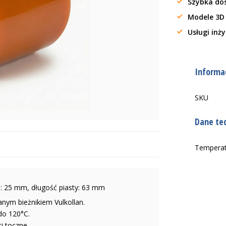
Szybka do
Modele 3D
Usługi inż
Informac
SKU
Dane te
Tempera
: 25 mm, długość piasty: 63 mm
nym bieżnikiem Vulkollan.
do 120°C.
i toczne.