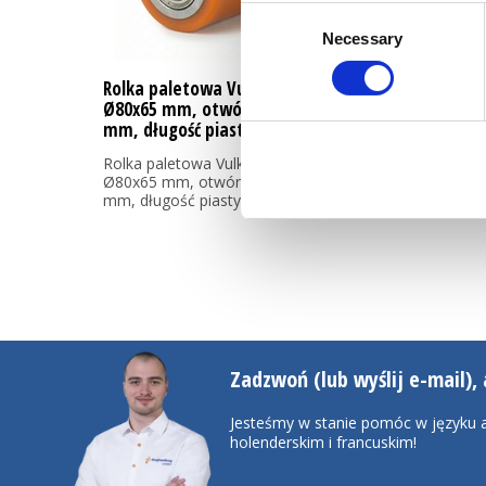
Consent
Necessary
Selection
Rolka paletowa Vulkollan
Ø80x65 mm, otwór na oś: 25
mm, długość piasty: 63 mm
Rolka paletowa Vulkollan
Ø80x65 mm, otwór na oś: 25
mm, długość piasty: 63 mm
Zadzwoń (lub wyślij e-mail), 
Jesteśmy w stanie pomóc w języku a
holenderskim i francuskim!