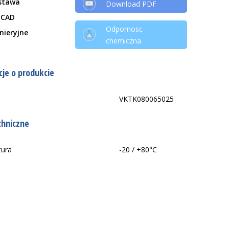
stawa
Download PDF
 CAD
Odpornosc
ynieryjne
chemiczna
je o produkcie
VKTK080065025
chniczne
tura
-20 / +80°C