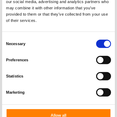
our social media, advertising and analytics partners who
may combine it with other information that you’ve
SKU
VKTK075040017
provided to them or that they’ve collected from your use
Dane techniczne
of their services.
Temperatura
-20 / +80°C
Consent
Ostatnio oglądane
Necessary
Selection
Preferences
Statistics
Marketing
Rolka paletowa Vulkollan
Ø75x40 mm, otwór na oś: 17
mm, długość piasty: 38 mm
Allow all