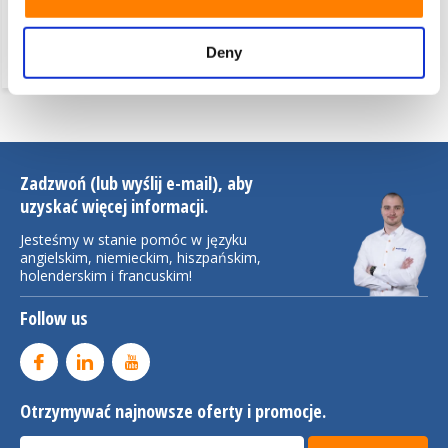
Rolka paletowa Vulkollan
Ø75x40 mm, otwór na oś:
17 mm, długość piasty: 38
Deny
mm
Zadzwoń (lub wyślij e-mail), aby
uzyskać więcej informacji.
Jesteśmy w stanie pomóc w języku
angielskim, niemieckim, hiszpańskim,
holenderskim i francuskim!
Follow us
Otrzymywać najnowsze oferty i promocje.