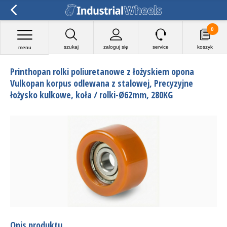
0
szukaj
zaloguj się
service
koszyk
menu
Printhopan rolki poliuretanowe z łożyskiem opona
Vulkopan korpus odlewana z stalowej, Precyzyjne
łożysko kulkowe, koła / rolki-Ø62mm, 280KG
Opis produktu