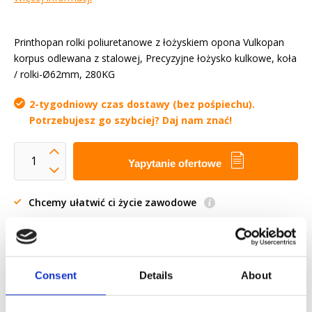
Printhopan rolki poliuretanowe z łożyskiem opona Vulkopan
korpus odlewana z stalowej, Precyzyjne łożysko kulkowe, koła
/ rolki-Ø62mm, 280KG
2-tygodniowy czas dostawy (bez pośpiechu).
Potrzebujesz go szybciej? Daj nam znać!
Yapytanie ofertowe
Chcemy ułatwić ci życie zawodowe
Szybka dostawa
Modele 3D CAD
Usługi inżynieryjne
Consent
Details
About
Estimated time:
2-tygodniowy czas dostawy (bez
pośpiechu). Potrzebujesz go szybciej? Daj nam znać!