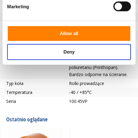
Marketing
Typ łożyska
Łożysko kulkowe
Długość piasty (mm)
23
Otwór na oś-Ø (mm)
17
Allow all
Bieżnik
Vulkopan
Twardość bieżnika
59° Shore D
Deny
Opis bieżnika
Rolki prowadzące 59° Shore D
wykonane z wysokiej jakości
poliuretanu (Printhopan).
Bardzo odporne na ścieranie.
Typ koła
Rolki prowadzące
Temperatura
-40 / +85°C
Seria
100.45VP
Ostatnio oglądane