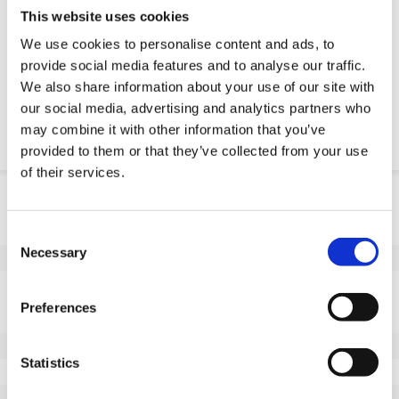
This website uses cookies
Żądanie części OE
We use cookies to personalise content and ads, to
provide social media features and to analyse our traffic.
Download PDF
We also share information about your use of our site with
our social media, advertising and analytics partners who
Odpornosc chemiczna
may combine it with other information that you’ve
provided to them or that they’ve collected from your use
of their services.
Informacje o produkcie
SKU
100456062D
Consent
Necessary
Selection
EAN
8718116173847
Dane techniczne
Preferences
Niebrudzący bieżnik
Tak
Średnica koła (mm)
62
Statistics
Szerokość koła (mm)
20
Nośność (kg)
160