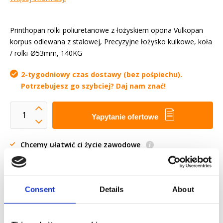
Printhopan rolki poliuretanowe z łożyskiem opona Vulkopan
korpus odlewana z stalowej, Precyzyjne łożysko kulkowe, koła
/ rolki-Ø53mm, 140KG
2-tygodniowy czas dostawy (bez pośpiechu).
Potrzebujesz go szybciej? Daj nam znać!
Yapytanie ofertowe
Chcemy ułatwić ci życie zawodowe
Szybka dostawa
Modele 3D CAD
Usługi inżynieryjne
Consent
Details
About
Estimated time:
2-tygodniowy czas dostawy (bez
pośpiechu). Potrzebujesz go szybciej? Daj nam znać!