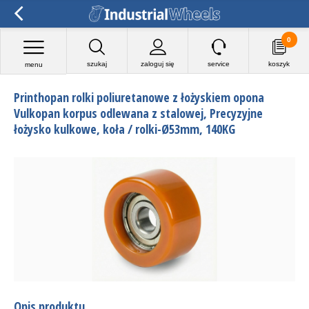
0
szukaj
zaloguj się
service
koszyk
menu
Printhopan rolki poliuretanowe z łożyskiem opona
Vulkopan korpus odlewana z stalowej, Precyzyjne
łożysko kulkowe, koła / rolki-Ø53mm, 140KG
Opis produktu