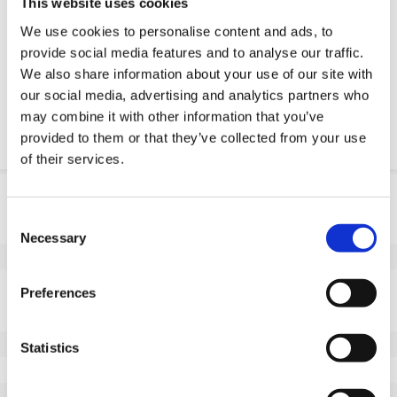
This website uses cookies
Żądanie części OE
We use cookies to personalise content and ads, to
provide social media features and to analyse our traffic.
We also share information about your use of our site with
Download PDF
our social media, advertising and analytics partners who
may combine it with other information that you’ve
Odpornosc chemiczna
provided to them or that they’ve collected from your use
of their services.
Informacje o produkcie
Consent
SKU
100456053D
Necessary
Selection
EAN
8718116082088
Dane techniczne
Preferences
Niebrudzący bieżnik
Tak
Średnica koła (mm)
53
Statistics
Szerokość koła (mm)
20
Nośność (kg)
75