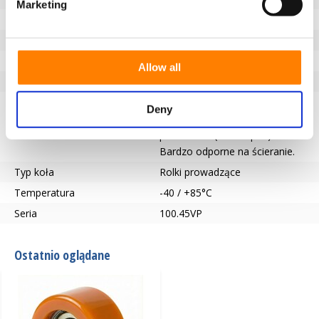
Marketing
Typ łożyska
Łożysko kulkowe
Otwór na oś-Ø (mm)
17
Bieżnik
Vulkopan
Allow all
Twardość bieżnika
59° Shore D
Opis bieżnika
Rolki prowadzące 59° Shore D
Deny
wykonane z wysokiej jakości
poliuretanu (Printhopan).
Bardzo odporne na ścieranie.
Typ koła
Rolki prowadzące
Temperatura
-40 / +85°C
Seria
100.45VP
Ostatnio oglądane