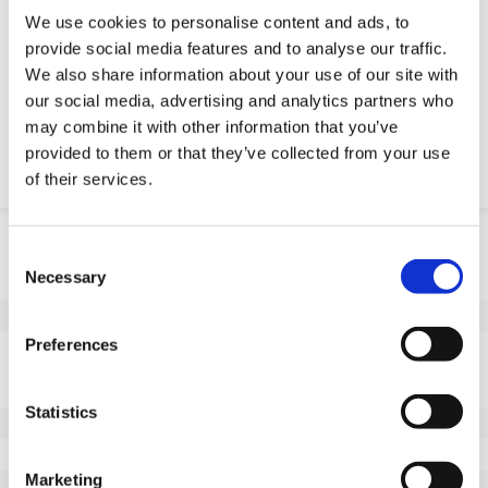
We use cookies to personalise content and ads, to
Żądanie części OE
provide social media features and to analyse our traffic.
We also share information about your use of our site with
Download PDF
our social media, advertising and analytics partners who
may combine it with other information that you’ve
Odpornosc chemiczna
provided to them or that they’ve collected from your use
of their services.
Informacje o produkcie
Consent
Necessary
Selection
SKU
1004560508
EAN
8718116081968
Preferences
Dane techniczne
Niebrudzący bieżnik
Nie
Statistics
Średnica koła (mm)
50
Szerokość koła (mm)
15
Marketing
Nośność (kg)
80