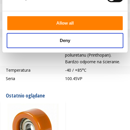
Typ łożyska
Łożysko kulkowe
Otwór na oś-Ø (mm)
8
Allow all
Bieżnik
Vulkopan
Twardość bieżnika
59° Shore D
Deny
Opis bieżnika
Rolki prowadzące 59° Shore D
wykonane z wysokiej jakości
poliuretanu (Printhopan).
Bardzo odporne na ścieranie.
Temperatura
-40 / +85°C
Seria
100.45VP
Ostatnio oglądane