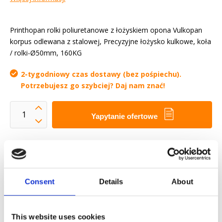
Printhopan rolki poliuretanowe z łożyskiem opona Vulkopan
korpus odlewana z stalowej, Precyzyjne łożysko kulkowe, koła
/ rolki-Ø50mm, 160KG
2-tygodniowy czas dostawy (bez pośpiechu).
Potrzebujesz go szybciej? Daj nam znać!
Yapytanie ofertowe
Chcemy ułatwić ci życie zawodowe
Szybka dostawa
Modele 3D CAD
Consent
Details
About
Usługi inżynieryjne
Estimated time:
2-tygodniowy czas dostawy (bez
pośpiechu). Potrzebujesz go szybciej? Daj nam znać!
This website uses cookies