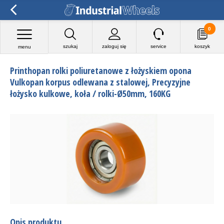
0
szukaj
zaloguj się
service
koszyk
menu
Printhopan rolki poliuretanowe z łożyskiem opona
Vulkopan korpus odlewana z stalowej, Precyzyjne
łożysko kulkowe, koła / rolki-Ø50mm, 160KG
Opis produktu