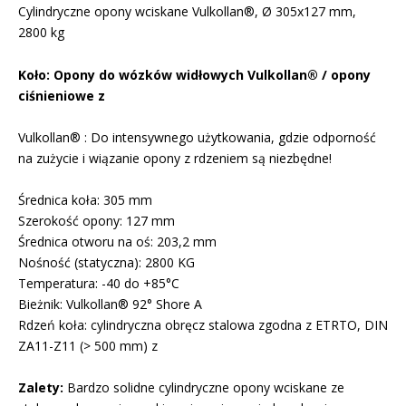
Cylindryczne opony wciskane Vulkollan®, Ø 305x127 mm,
2800 kg
Koło: Opony do wózków widłowych Vulkollan® / opony
ciśnieniowe z
Vulkollan® : Do intensywnego użytkowania, gdzie odporność
na zużycie i wiązanie opony z rdzeniem są niezbędne!
Średnica koła: 305 mm
Szerokość opony: 127 mm
Średnica otworu na oś: 203,2 mm
Nośność (statyczna): 2800 KG
Temperatura: -40 do +85°C
Bieżnik: Vulkollan® 92° Shore A
Rdzeń koła: cylindryczna obręcz stalowa zgodna z ETRTO, DIN
ZA11-Z11 (> 500 mm) z
Zalety:
Bardzo solidne cylindryczne opony wciskane ze