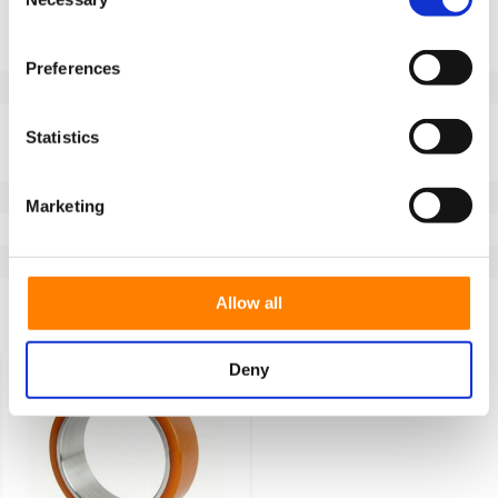
Selection
Informacje o produkcie
SKU
FL3012203
Preferences
EAN
8718116188407
Dane techniczne
Statistics
Szerokość koła (mm)
127
Bieżnik
Vulkollan®
Marketing
Temperatura
-40 / +85°C
Seria
FL
Allow all
Ostatnio oglądane
Deny