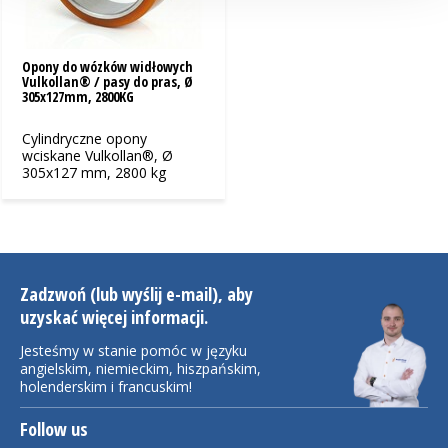
Opony do wózków widłowych
Vulkollan® / pasy do pras, Ø
305x127mm, 2800KG
Cylindryczne opony
wciskane Vulkollan®, Ø
305x127 mm, 2800 kg
Zadzwoń (lub wyślij e-mail), aby
uzyskać więcej informacji.
Jesteśmy w stanie pomóc w języku
angielskim, niemieckim, hiszpańskim,
holenderskim i francuskim!
Follow us