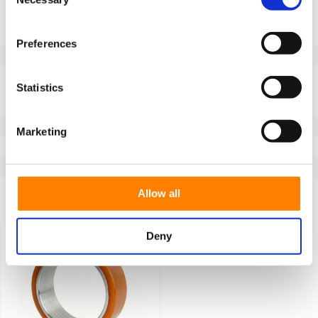
Selection
Informacje o produkcie
SKU
FL2876220
Preferences
EAN
8718116188452
Dane techniczne
Statistics
Szerokość koła (mm)
75
Bieżnik
Vulkollan®
Marketing
Temperatura
-40 / +85°C
Seria
FL
Allow all
Ostatnio oglądane
Deny