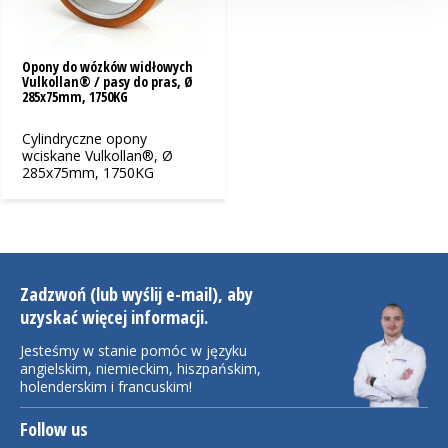
Opony do wózków widłowych
Vulkollan® / pasy do pras, Ø
285x75mm, 1750KG
Cylindryczne opony
wciskane Vulkollan®, Ø
285x75mm, 1750KG
Zadzwoń (lub wyślij e-mail), aby
uzyskać więcej informacji.
Jesteśmy w stanie pomóc w języku
angielskim, niemieckim, hiszpańskim,
holenderskim i francuskim!
Follow us