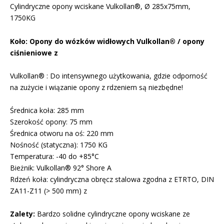
Cylindryczne opony wciskane Vulkollan®, Ø 285x75mm,
1750KG
Koło: Opony do wózków widłowych Vulkollan® / opony
ciśnieniowe z
Vulkollan® : Do intensywnego użytkowania, gdzie odporność
na zużycie i wiązanie opony z rdzeniem są niezbędne!
Średnica koła: 285 mm
Szerokość opony: 75 mm
Średnica otworu na oś: 220 mm
Nośność (statyczna): 1750 KG
Temperatura: -40 do +85°C
Bieżnik: Vulkollan® 92° Shore A
Rdzeń koła: cylindryczna obręcz stalowa zgodna z ETRTO, DIN
ZA11-Z11 (> 500 mm) z
Zalety:
Bardzo solidne cylindryczne opony wciskane ze