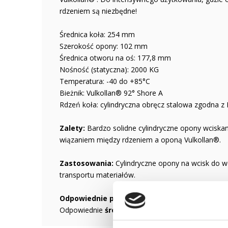
rdzeniem są niezbędne!
Średnica koła: 254 mm
Szerokość opony: 102 mm
Średnica otworu na oś: 177,8 mm
Nośność (statyczna): 2000 KG
Temperatura: -40 do +85°C
Bieżnik: Vulkollan® 92° Shore A
Rdzeń koła: cylindryczna obręcz stalowa zgodna 
Zalety:
Bardzo solidne cylindryczne opony wciska
wiązaniem między rdzeniem a oponą Vulkollan®.
Zastosowania:
Cylindryczne opony na wcisk do 
transportu materiałów.
Odpowiednie podłoże
: Twarde i płaskie, takie ja
Odpowiednie
środowisko
: Odporność na oleje, s