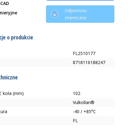
 CAD
Odpornosc
ynieryjne
chemiczna
je o produkcie
FL2510177
8718116188247
chniczne
ć koła (mm)
102
Vulkollan®
tura
-40 / +85°C
FL