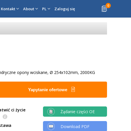
0
Kontakt
About
PL
Zaloguj się
lindryczne opony wciskane, Ø 254x102mm, 2000KG
Yapytanie ofertowe
twić ci życie
Żądanie części OE
e
stawa
Download PDF