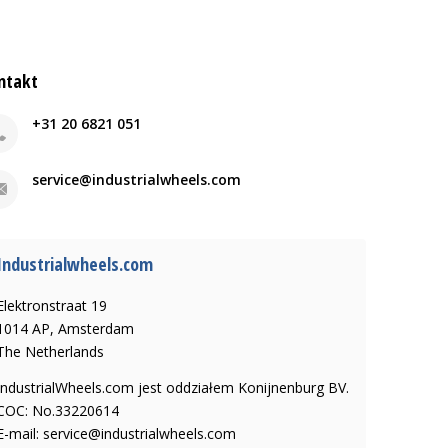
ntakt
+31 20 6821 051
service@industrialwheels.com
Industrialwheels.com
Elektronstraat 19
1014 AP, Amsterdam
The Netherlands
IndustrialWheels.com jest oddziałem Konijnenburg BV.
COC: No.33220614
E-mail:
service@industrialwheels.com