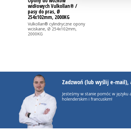
Opony do wózków
widłowych Vulkollan® /
pasy do pras, Ø
254x102mm, 2000KG
Vulkollan® cylindryczne opony
wciskane, Ø 254x102mm,
2000KG
Zadzwoń (lub wyślij e-mail), 
Jesteśmy w stanie pomóc w języku a
holenderskim i francuskim!