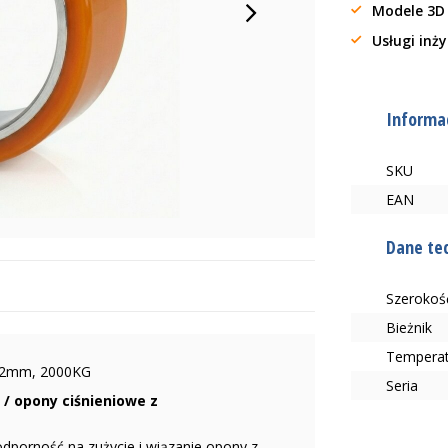
Modele 3D
Usługi inż
Informac
SKU
EAN
Dane te
Szerokoś
Bieżnik
Tempera
102mm, 2000KG
Seria
/ opony ciśnieniowe z
odporność na zużycie i wiązanie opony z