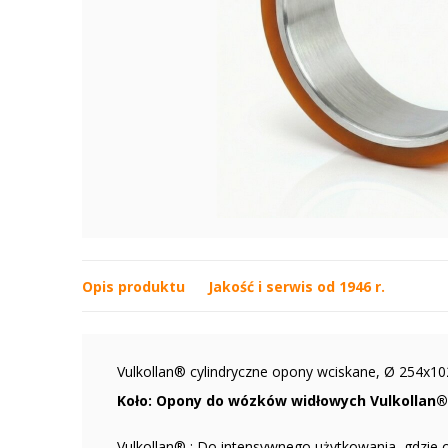
Opis produktu
Jakość i serwis od 1946 r.
Vulkollan® cylindryczne opony wciskane, Ø 254x
Koło: Opony do wózków widłowych Vulkollan® 
Vulkollan® : Do intensywnego użytkowania, gdzie 