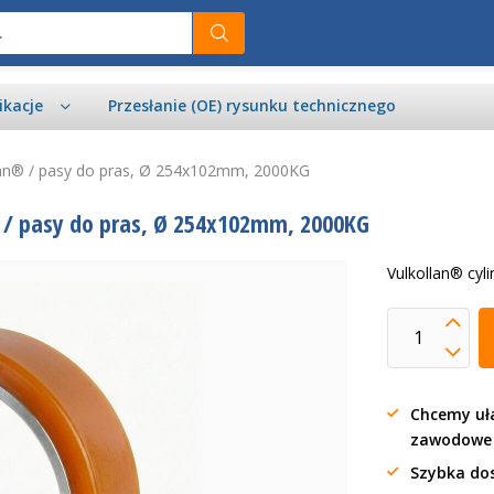
ikacje
Przesłanie (OE) rysunku technicznego
an® / pasy do pras, Ø 254x102mm, 2000KG
/ pasy do pras, Ø 254x102mm, 2000KG
Vulkollan® cy
Chcemy uła
zawodow
Szybka do