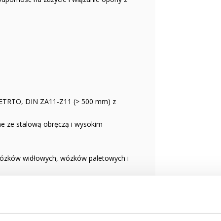
z ETRTO, DIN ZA11-Z11 (> 500 mm) z
ne ze stalową obręczą i wysokim
wózków widłowych, wózków paletowych i
k płytki, cement i powłoki.
mary i różne chemikalia.