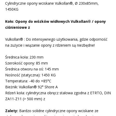
Cylindryczne opony wciskane Vulkollan®, Ø 230x85mm,
1450KG
Koło: Opony do wózków widłowych Vulkollan® / opony
ciśnieniowe z
Vulkollan® : Do intensywnego użytkowania, gdzie odporność
na zużycie i wiązanie opony z rdzeniem są niezbędne!
Średnica koła: 230 mm
Szerokość opony: 85 mm
Średnica otworu na oś: 145 mm
Nośność (statyczna): 1450 KG
Temperatura: -40 do +85°C
Bieżnik: Vulkollan® 92° Shore A
Rdzeń koła: cylindryczna obręcz stalowa zgodna z ETRTO, DIN
ZA11-Z11 (> 500 mm) z
Zalety:
Bardzo solidne cylindryczne opony wciskane ze