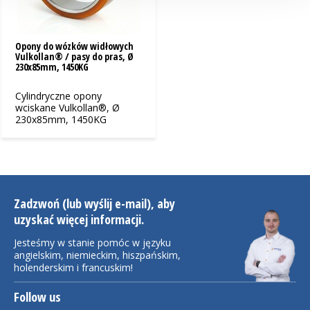
Opony do wózków widłowych
Vulkollan® / pasy do pras, Ø
230x85mm, 1450KG
Cylindryczne opony
wciskane Vulkollan®, Ø
230x85mm, 1450KG
Zadzwoń (lub wyślij e-mail), aby
uzyskać więcej informacji.
Jesteśmy w stanie pomóc w języku
angielskim, niemieckim, hiszpańskim,
holenderskim i francuskim!
Follow us