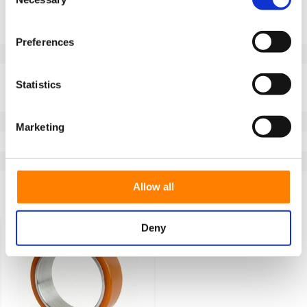
Selection
Informacje o produkcie
SKU
FL2385145
Preferences
EAN
8718116188018
Dane techniczne
Statistics
Szerokość koła (mm)
85
Bieżnik
Vulkollan®
Marketing
Temperatura
-40 / +85°C
Seria
FL
Allow all
Ostatnio oglądane
Deny