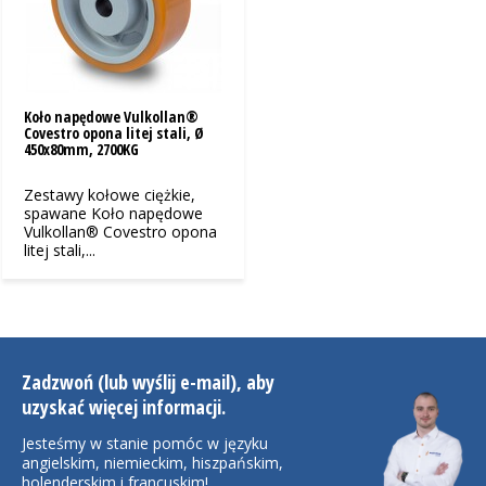
Koło napędowe Vulkollan®
Covestro opona litej stali, Ø
450x80mm, 2700KG
Zestawy kołowe ciężkie,
spawane Koło napędowe
Vulkollan® Covestro opona
litej stali,...
Zadzwoń (lub wyślij e-mail), aby
uzyskać więcej informacji.
Jesteśmy w stanie pomóc w języku
angielskim, niemieckim, hiszpańskim,
holenderskim i francuskim!