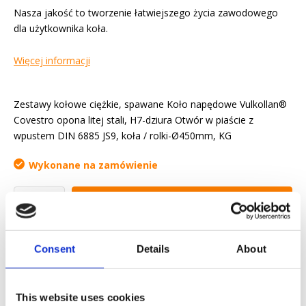
Nasza jakość to tworzenie łatwiejszego życia zawodowego
dla użytkownika koła.
Więcej informacji
Zestawy kołowe ciężkie, spawane Koło napędowe Vulkollan®
Covestro opona litej stali, H7-dziura Otwór w piaście z
wpustem DIN 6885 JS9, koła / rolki-Ø450mm, KG
Wykonane na zamówienie
Yapytanie ofertowe
Chcemy ułatwić ci życie zawodowe
Consent
Details
About
Szybka dostawa
Modele 3D CAD
This website uses cookies