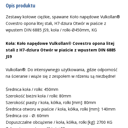
Opis produktu
Zestawy kołowe ciężkie, spawane Koło napędowe Vulkollan®
Covestro opona litej stali, H7-dziura Otwór w piaście z
wpustem DIN 6885 JS9, koła / rolki-Ø450mm, KG
Koła: Koło napędowe Vulkollan® Covestro opona litej
stali z H7-dziura Otwór w piaście z wpustem DIN 6885
JS9
Vulkollan®: Do intensywnego użytkowania, gdzie odporność
na ścieranie i wiąże się z zespołem w rdzeniu są niezbędne!
Średnica koła / rolki: 450mm
Szerokość bieżni koła / rolki: 80mm
Szerokość piasty / koła, kółka, rolki [mm]: 80mm
Średnica otworu w piaście / koła, kółka, rolki [mm]: 140mm
Średnica osi - Ø: 60mm
Dopuszczalne obciążenie / koła, kółka, rolki [kg]: 2700 KG