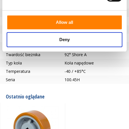
Szerokość koła (mm)
80
Nośność (kg)
2700
Typ łożyska
Wpust zgodny z DIN 6885 JS9
Allow all
Długość piasty (mm)
80
Otwór na oś-Ø (mm)
60
Deny
Bieżnik
Vulkollan®
Twardość bieżnika
92° Shore A
Typ koła
Koła napędowe
Temperatura
-40 / +85°C
Seria
100.45H
Ostatnio oglądane