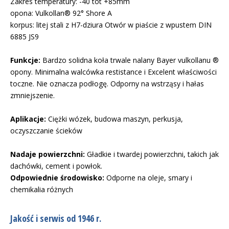
Zakres temperatury: -40 tot +85mm
opona: Vulkollan® 92° Shore A
korpus: litej stali z H7-dziura Otwór w piaście z wpustem DIN
6885 JS9
Funkcje:
Bardzo solidna koła trwale nalany Bayer vulkollanu ®
opony. Minimalna walcówka restistance i Excelent właściwości
toczne. Nie oznacza podłogę. Odporny na wstrząsy i hałas
zmniejszenie.
Aplikacje:
Ciężki wózek, budowa maszyn, perkusja,
oczyszczanie ścieków
Nadaje powierzchni:
Gładkie i twardej powierzchni, takich jak
dachówki, cement i powłok.
Odpowiednie środowisko:
Odporne na oleje, smary i
chemikalia różnych
Jakość i serwis od 1946 r.