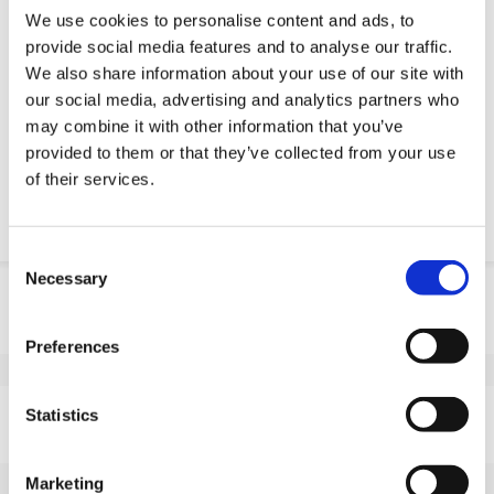
Usługi inżynieryjne
We use cookies to personalise content and ads, to
Estimated time:
Wykonane na zamówienie
provide social media features and to analyse our traffic.
We also share information about your use of our site with
Żądanie części OE
our social media, advertising and analytics partners who
may combine it with other information that you’ve
Download PDF
provided to them or that they’ve collected from your use
of their services.
Odpornosc chemiczna
Consent
Necessary
Selection
Informacje o produkcie
SKU
10045H451N
Preferences
EAN
8718116175032
Dane techniczne
Statistics
Niebrudzący bieżnik
Tak
Średnica koła (mm)
450
Marketing