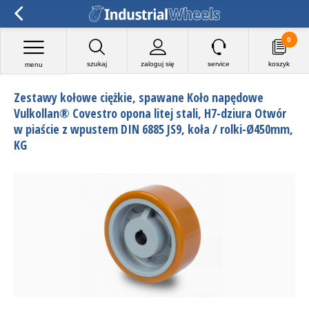
0
szukaj
zaloguj się
service
koszyk
menu
Zestawy kołowe ciężkie, spawane Koło napędowe
Vulkollan® Covestro opona litej stali, H7-dziura Otwór
w piaście z wpustem DIN 6885 JS9, koła / rolki-Ø450mm,
KG