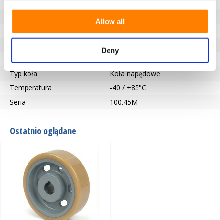
Typ łożyska
Wpust zgodny z DIN 6885 JS9
Długość piasty (mm)
65
Allow all
Otwór na oś-Ø (mm)
30
Bieżnik
Vulkollan®
Deny
Twardość bieżnika
92° Shore A
Typ koła
Koła napędowe
Temperatura
-40 / +85°C
Seria
100.45M
Ostatnio oglądane