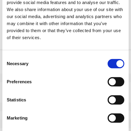
provide social media features and to analyse our traffic.
Żądanie części OE
We also share information about your use of our site with
our social media, advertising and analytics partners who
Download PDF
may combine it with other information that you’ve
provided to them or that they’ve collected from your use
Odpornosc chemiczna
of their services.
Informacje o produkcie
Consent
Necessary
Selection
SKU
10045M250G
EAN
8718116087915
Preferences
Dane techniczne
Niebrudzący bieżnik
Tak
Statistics
Średnica koła (mm)
200
Szerokość koła (mm)
65
Marketing
Nośność (kg)
1100