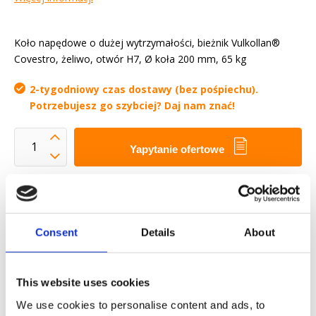
Koło napędowe o dużej wytrzymałości, bieżnik Vulkollan®
Covestro, żeliwo, otwór H7, Ø koła 200 mm, 65 kg
2-tygodniowy czas dostawy (bez pośpiechu).
Potrzebujesz go szybciej? Daj nam znać!
Yapytanie ofertowe
Chcemy ułatwić ci życie zawodowe
Szybka dostawa
Modele 3D CAD
Consent
Details
About
Usługi inżynieryjne
Estimated time:
2-tygodniowy czas dostawy (bez
This website uses cookies
pośpiechu). Potrzebujesz go szybciej? Daj nam znać!
We use cookies to personalise content and ads, to