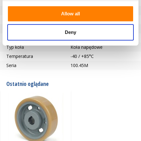
Typ łożyska
Wpust zgodny z DIN 6885 JS9
Długość piasty (mm)
65
Allow all
Otwór na oś-Ø (mm)
50
Bieżnik
Vulkollan®
Deny
Twardość bieżnika
92° Shore A
Typ koła
Koła napędowe
Temperatura
-40 / +85°C
Seria
100.45M
Ostatnio oglądane