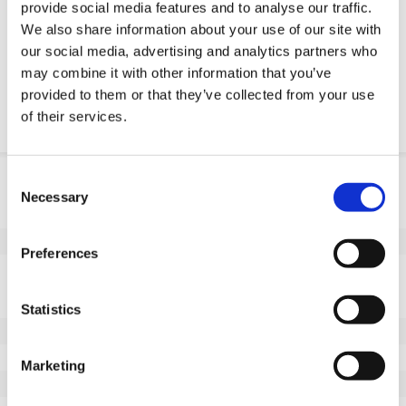
provide social media features and to analyse our traffic.
Żądanie części OE
We also share information about your use of our site with
our social media, advertising and analytics partners who
Download PDF
may combine it with other information that you’ve
provided to them or that they’ve collected from your use
Odpornosc chemiczna
of their services.
Informacje o produkcie
Consent
Necessary
Selection
SKU
10045M200L
EAN
8718116174479
Preferences
Dane techniczne
Niebrudzący bieżnik
Tak
Statistics
Średnica koła (mm)
200
Szerokość koła (mm)
65
Marketing
Nośność (kg)
1100