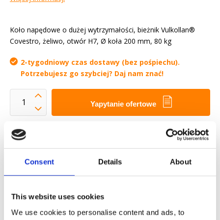
Koło napędowe o dużej wytrzymałości, bieżnik Vulkollan®
Covestro, żeliwo, otwór H7, Ø koła 200 mm, 80 kg
2-tygodniowy czas dostawy (bez pośpiechu).
Potrzebujesz go szybciej? Daj nam znać!
Yapytanie ofertowe
Chcemy ułatwić ci życie zawodowe
Szybka dostawa
Modele 3D CAD
Consent
Details
About
Usługi inżynieryjne
Estimated time:
2-tygodniowy czas dostawy (bez
This website uses cookies
pośpiechu). Potrzebujesz go szybciej? Daj nam znać!
We use cookies to personalise content and ads, to