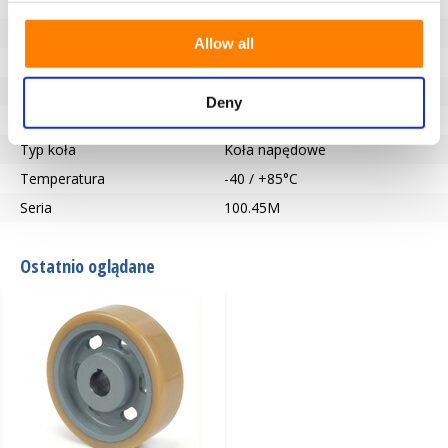
Typ łożyska
Wpust zgodny z DIN 6885 JS9
Długość piasty (mm)
65
Allow all
Otwór na oś-Ø (mm)
45
Bieżnik
Vulkollan®
Deny
Twardość bieżnika
92° Shore A
Typ koła
Koła napędowe
Temperatura
-40 / +85°C
Seria
100.45M
Ostatnio oglądane