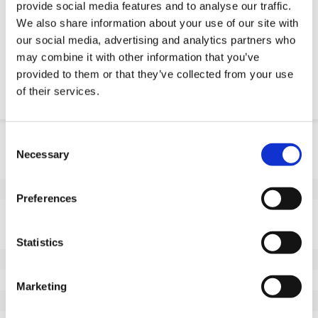
provide social media features and to analyse our traffic.
Żądanie części OE
We also share information about your use of our site with
our social media, advertising and analytics partners who
Download PDF
may combine it with other information that you’ve
provided to them or that they’ve collected from your use
Odpornosc chemiczna
of their services.
Informacje o produkcie
Consent
Necessary
Selection
SKU
10045M200K
EAN
8718116174462
Preferences
Dane techniczne
Niebrudzący bieżnik
Tak
Statistics
Średnica koła (mm)
200
Szerokość koła (mm)
65
Marketing
Nośność (kg)
1100