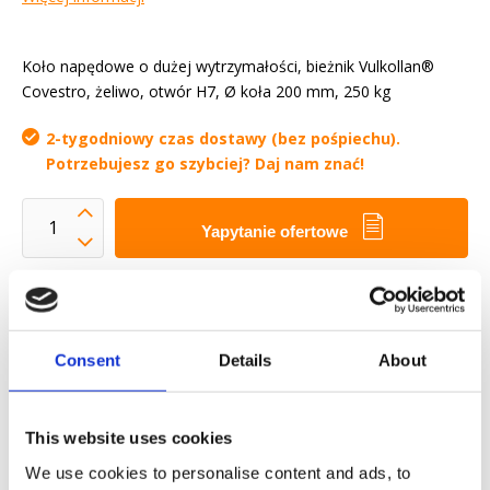
Koło napędowe o dużej wytrzymałości, bieżnik Vulkollan®
Covestro, żeliwo, otwór H7, Ø koła 200 mm, 250 kg
2-tygodniowy czas dostawy (bez pośpiechu).
Potrzebujesz go szybciej? Daj nam znać!
Yapytanie ofertowe
Chcemy ułatwić ci życie zawodowe
Szybka dostawa
Modele 3D CAD
Consent
Details
About
Usługi inżynieryjne
Estimated time:
2-tygodniowy czas dostawy (bez
This website uses cookies
pośpiechu). Potrzebujesz go szybciej? Daj nam znać!
We use cookies to personalise content and ads, to