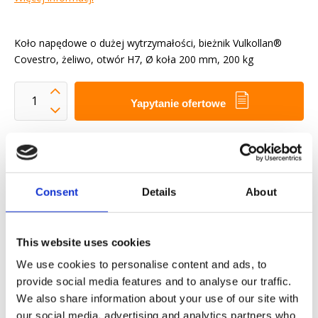
Koło napędowe o dużej wytrzymałości, bieżnik Vulkollan®
Covestro, żeliwo, otwór H7, Ø koła 200 mm, 200 kg
Yapytanie ofertowe
Chcemy ułatwić ci życie zawodowe
Szybka dostawa
Modele 3D CAD
Consent
Details
About
Usługi inżynieryjne
Żądanie części OE
This website uses cookies
We use cookies to personalise content and ads, to
Download PDF
provide social media features and to analyse our traffic.
We also share information about your use of our site with
Odpornosc chemiczna
our social media, advertising and analytics partners who