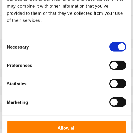
may combine it with other information that you’ve
provided to them or that they’ve collected from your use
of their services.
Informacje o produkcie
SKU
10045M200G
Consent
EAN
8718116087854
Necessary
Selection
Dane techniczne
Niebrudzący bieżnik
Tak
Preferences
Średnica koła (mm)
200
Szerokość koła (mm)
65
Statistics
Nośność (kg)
1100
Typ łożyska
Wpust zgodny z DIN 6885 JS9
Marketing
Długość piasty (mm)
65
Otwór na oś-Ø (mm)
30
Bieżnik
Vulkollan®
Allow all