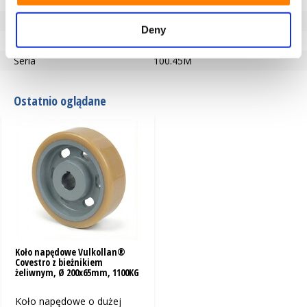
Twardość bieżnika
92° Shore A
Typ koła
Koła napędowe
Deny
Temperatura
-40 / +85°C
Seria
100.45M
Ostatnio oglądane
Koło napędowe Vulkollan®
Covestro z bieżnikiem
żeliwnym, Ø 200x65mm, 1100KG
Koło napędowe o dużej