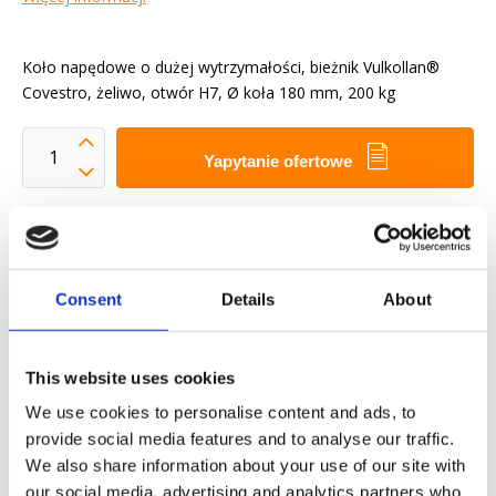
Koło napędowe o dużej wytrzymałości, bieżnik Vulkollan®
Covestro, żeliwo, otwór H7, Ø koła 180 mm, 200 kg
Yapytanie ofertowe
Chcemy ułatwić ci życie zawodowe
Szybka dostawa
Modele 3D CAD
Consent
Details
About
Usługi inżynieryjne
Żądanie części OE
This website uses cookies
We use cookies to personalise content and ads, to
Download PDF
provide social media features and to analyse our traffic.
We also share information about your use of our site with
Odpornosc chemiczna
our social media, advertising and analytics partners who