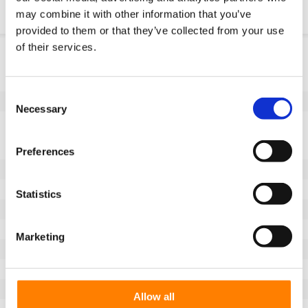
may combine it with other information that you’ve
provided to them or that they’ve collected from your use
of their services.
Informacje o produkcie
SKU
10045M182K
Consent
EAN
8718116174455
Necessary
Selection
Dane techniczne
Niebrudzący bieżnik
Tak
Preferences
Średnica koła (mm)
180
Szerokość koła (mm)
65
Statistics
Nośność (kg)
900
Typ łożyska
Wpust zgodny z DIN 6885 JS9
Marketing
Długość piasty (mm)
65
Otwór na oś-Ø (mm)
45
Bieżnik
Vulkollan®
Allow all