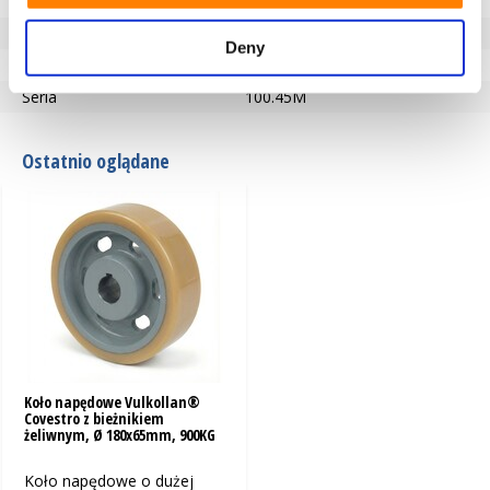
Twardość bieżnika
92° Shore A
Typ koła
Koła napędowe
Deny
Temperatura
-40 / +85°C
Seria
100.45M
Ostatnio oglądane
Koło napędowe Vulkollan®
Covestro z bieżnikiem
żeliwnym, Ø 180x65mm, 900KG
Koło napędowe o dużej