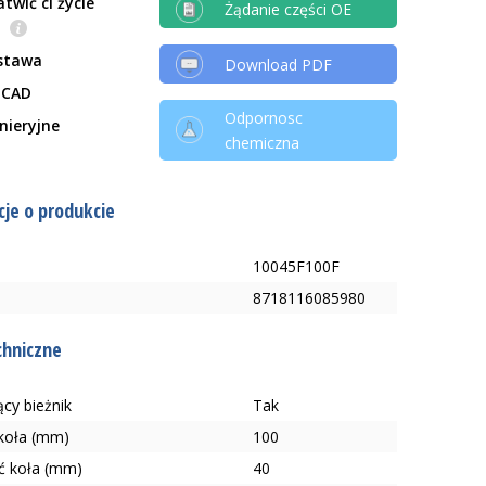
twić ci życie
Żądanie części OE
e
stawa
Download PDF
 CAD
Odpornosc
ynieryjne
chemiczna
je o produkcie
10045F100F
8718116085980
chniczne
cy bieżnik
Tak
 koła (mm)
100
ć koła (mm)
40