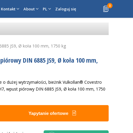
0
Kontakt
About
PL
Zaloguj się
 6885 JS9, Ø koła 100 mm, 1750 kg
 piórowy DIN 6885 JS9, Ø koła 100 mm,
o dużej wytrzymałości, bieżnik Vulkollan® Covestro
 H7, wpust piórowy DIN 6885 JS9, Ø koła 100 mm, 1750
Yapytanie ofertowe