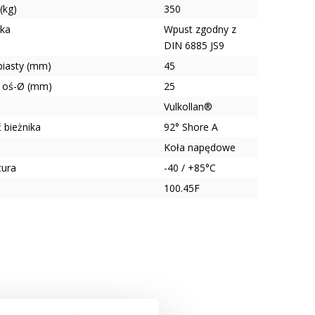
(kg)
350
ska
Wpust zgodny z
DIN 6885 JS9
piasty (mm)
45
 oś-Ø (mm)
25
Vulkollan®
 bieżnika
92° Shore A
Koła napędowe
tura
-40 / +85°C
100.45F