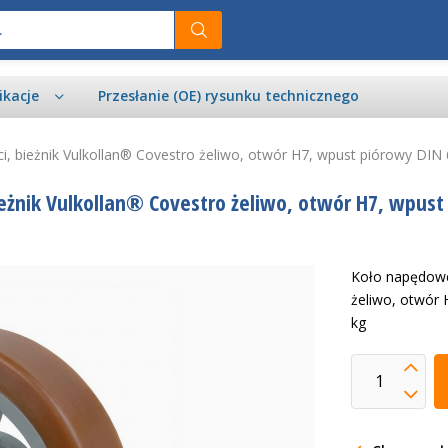
ikacje
Przesłanie (OE) rysunku technicznego
, bieżnik Vulkollan® Covestro żeliwo, otwór H7, wpust piórowy DIN
eżnik Vulkollan® Covestro żeliwo, otwór H7, wpust
Koło napędowe 
żeliwo, otwór
kg