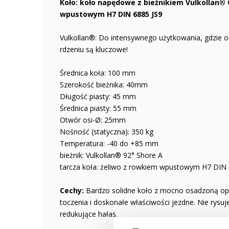
Koło: koło napędowe z bieżnikiem Vulkollan®
wpustowym H7 DIN 6885 JS9
Vulkollan®: Do intensywnego użytkowania, gdzie o
rdzeniu są kluczowe!
Średnica koła: 100 mm
Szerokość bieżnika: 40mm
Długość piasty: 45 mm
Średnica piasty: 55 mm
Otwór osi-Ø: 25mm
Nośność (statyczna): 350 kg
Temperatura: -40 do +85 mm
bieżnik: Vulkollan® 92° Shore A
tarcza koła: żeliwo z rowkiem wpustowym H7 DIN 
Cechy:
Bardzo solidne koło z mocno osadzoną opo
toczenia i doskonałe właściwości jezdne. Nie rysu
redukujące hałas.