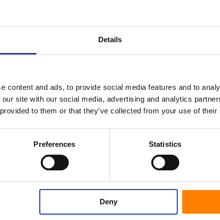
bny, oczyszczanie ścieków
erzchnia, taka jak płytki, cement i powłoki.
Details
ry i różne substancje chemiczne
e content and ads, to provide social media features and to analy
 our site with our social media, advertising and analytics partn
odowego dla użytkownika koła.
 provided to them or that they’ve collected from your use of their
Preferences
Statistics
Deny