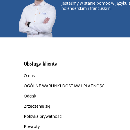
Jesteśmy w stanie pomóc w języku a
holenderskim i francuskim!
Obsługa klienta
O nas
OGÓLNE WARUNKI DOSTAW I PŁATNOŚCI
Odcisk
Zrzeczenie się
Polityka prywatności
Powroty