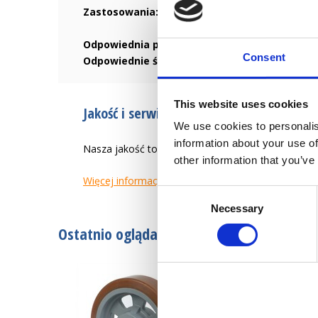
Zastosowania:
Ciężkie wózki, budowa maszyn, bę
Odpowiednia powierzchnia:
Gładka i twarda powi
Consent
Odpowiednie środowisko:
Odporne na oleje, sma
This website uses cookies
Jakość i serwis od 1946 r.
We use cookies to personalis
information about your use of
Nasza jakość to tworzenie łatwiejszego życia zaw
other information that you’ve
Więcej informacji
Consent
Necessary
Selection
Ostatnio oglądane