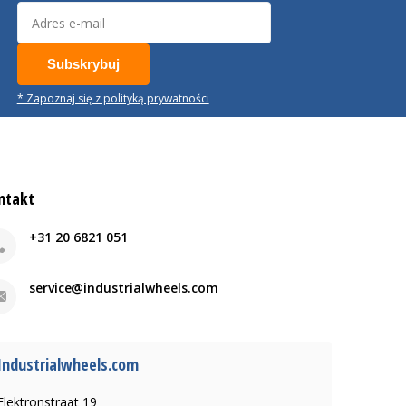
Subskrybuj
* Zapoznaj się z polityką prywatności
ntakt
+31 20 6821 051
service@industrialwheels.com
Industrialwheels.com
Elektronstraat 19