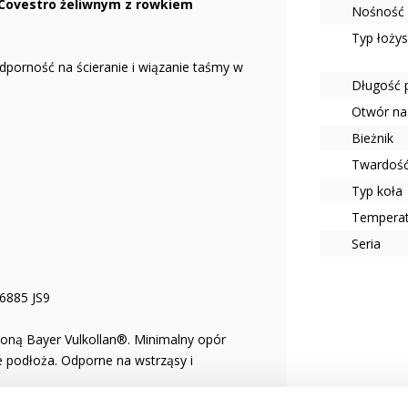
 Covestro żeliwnym z rowkiem
Nośność 
Typ łoży
dporność na ścieranie i wiązanie taśmy w
Długość 
Otwór na
Bieżnik
Twardość
Typ koła
Tempera
Seria
6885 JS9
ną Bayer Vulkollan®. Minimalny opór
je podłoża. Odporne na wstrząsy i