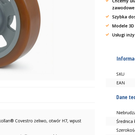
Chcemy uła
zawodow
Szybka do
Modele 3D
Usługi inż
Informac
SKU
EAN
Dane te
Niebrudzą
kollan® Covestro żeliwo, otwór H7, wpust
Średnica
Szerokoś