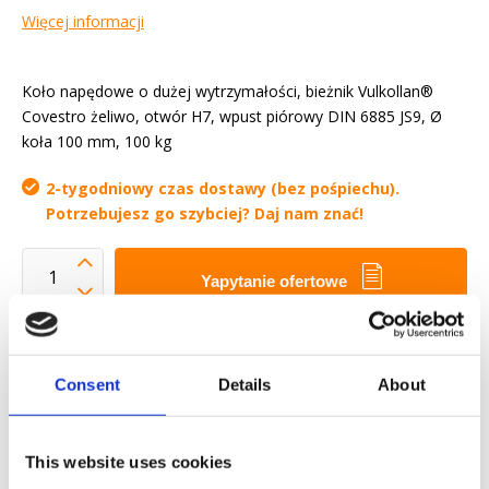
Więcej informacji
Koło napędowe o dużej wytrzymałości, bieżnik Vulkollan®
Covestro żeliwo, otwór H7, wpust piórowy DIN 6885 JS9, Ø
koła 100 mm, 100 kg
2-tygodniowy czas dostawy (bez pośpiechu).
Potrzebujesz go szybciej? Daj nam znać!
Yapytanie ofertowe
Chcemy ułatwić ci życie zawodowe
Szybka dostawa
Consent
Details
About
Modele 3D CAD
Usługi inżynieryjne
This website uses cookies
Estimated time:
2-tygodniowy czas dostawy (bez