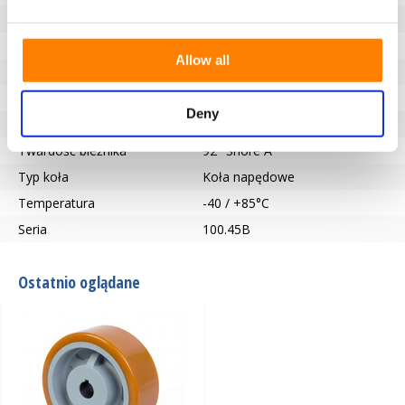
Nośność (kg)
400
Typ łożyska
Wpust zgodny z DIN 6885 JS9
Allow all
Długość piasty (mm)
50
Otwór na oś-Ø (mm)
25
Deny
Bieżnik
Vulkollan®
Twardość bieżnika
92° Shore A
Typ koła
Koła napędowe
Temperatura
-40 / +85°C
Seria
100.45B
Ostatnio oglądane