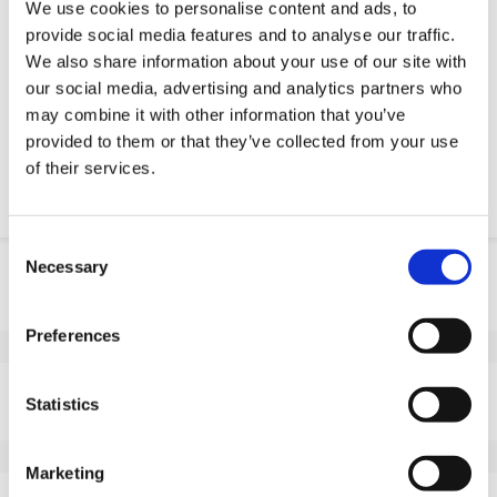
We use cookies to personalise content and ads, to
pośpiechu). Potrzebujesz go szybciej? Daj nam znać!
provide social media features and to analyse our traffic.
We also share information about your use of our site with
Żądanie części OE
our social media, advertising and analytics partners who
may combine it with other information that you’ve
Download PDF
provided to them or that they’ve collected from your use
of their services.
Odpornosc chemiczna
Consent
Necessary
Informacje o produkcie
Selection
SKU
10045B102F
Preferences
EAN
8718116085102
Dane techniczne
Statistics
Niebrudzący bieżnik
Tak
Średnica koła (mm)
100
Marketing
Szerokość koła (mm)
50