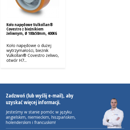
Koło napędowe Vulkollan®
Covestro z bieżnikiem
żeliwnym, Ø 100x50mm, 400KG
Koło napędowe o dużej
wytrzymałości, bieżnik
Vulkollan® Covestro żeliwo,
otwór H7...
Zadzwoń (lub wyślij e-mail), aby
uzyskać więcej informacji.
Jesteśmy w stanie pomóc w języku
angielskim, niemieckim, hiszpańskim,
holenderskim i francuskim!