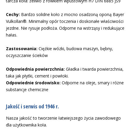
tarcza koła: żeliwo z rowkiem wpustowym H7 DIN 6885 JS9
Cechy:
Bardzo solidne koło z mocno osadzoną oponą Bayer
Vulkollan®. Minimalny opór toczenia i doskonałe właściwości
jezdne. Nie rysuje podłoża. Odporne na wstrząsy i redukujące
hałas.
Zastosowania:
Ciężkie wózki, budowa maszyn, bębny,
oczyszczanie ścieków
Odpowiednia powierzchnia:
Gładka i twarda powierzchnia,
taka jak płytki, cement i powłoki.
Odpowiednie środowisko:
Odporne na oleje, smary i różne
substancje chemiczne
Jakość i serwis od 1946 r.
Nasza jakość to tworzenie łatwiejszego życia zawodowego
dla użytkownika koła.