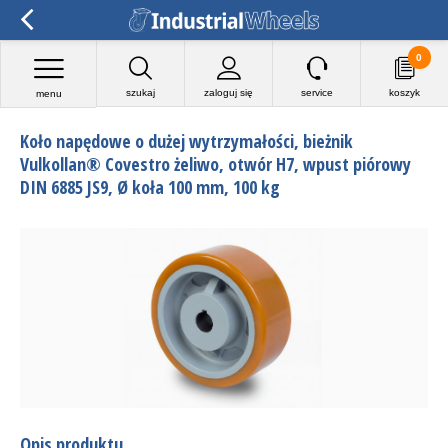
0
szukaj
zaloguj się
service
koszyk
menu
Koło napędowe o dużej wytrzymałości, bieżnik
Vulkollan® Covestro żeliwo, otwór H7, wpust piórowy
DIN 6885 JS9, Ø koła 100 mm, 100 kg
Opis produktu