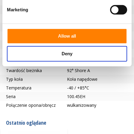
Niebrudzący bieżnik
Tak
Średnica koła (mm)
300
Marketing
Szerokość koła (mm)
135
Nośność (kg)
3250
Typ łożyska
Wpust zgodny z DIN 6885 JS9
Allow all
Długość piasty (mm)
135
Otwór na oś-Ø (mm)
55
Deny
Bieżnik
Vulkollan®
Twardość bieżnika
92° Shore A
Typ koła
Koła napędowe
Temperatura
-40 / +85°C
Seria
100.45EH
Połączenie opona/obręcz
wulkanizowany
Ostatnio oglądane