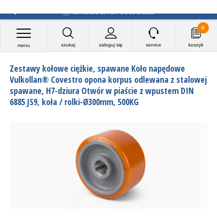
0
szukaj
zaloguj się
service
koszyk
menu
Zestawy kołowe ciężkie, spawane Koło napędowe
Vulkollan® Covestro opona korpus odlewana z stalowej
spawane, H7-dziura Otwór w piaście z wpustem DIN
6885 JS9, koła / rolki-Ø300mm, 500KG