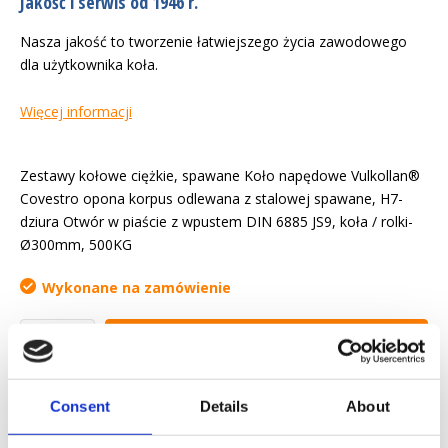
Jakość i serwis od 1946 r.
Nasza jakość to tworzenie łatwiejszego życia zawodowego
dla użytkownika koła.
Więcej informacji
Zestawy kołowe ciężkie, spawane Koło napędowe Vulkollan®
Covestro opona korpus odlewana z stalowej spawane, H7-
dziura Otwór w piaście z wpustem DIN 6885 JS9, koła / rolki-
Ø300mm, 500KG
Wykonane na zamówienie
Yapytanie ofertowe
Chcemy ułatwić ci życie zawodowe
Consent
Details
About
Szybka dostawa