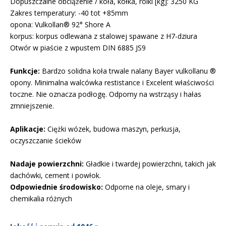
Dopuszczalne obciążenie / koła, kółka, rolki [kg]: 3250 KG
Zakres temperatury: -40 tot +85mm
opona: Vulkollan® 92° Shore A
korpus: korpus odlewana z stalowej spawane z H7-dziura
Otwór w piaście z wpustem DIN 6885 JS9
Funkcje:
Bardzo solidna koła trwale nalany Bayer vulkollanu ®
opony. Minimalna walcówka restistance i Excelent właściwości
toczne. Nie oznacza podłogę. Odporny na wstrząsy i hałas
zmniejszenie.
Aplikacje:
Ciężki wózek, budowa maszyn, perkusja,
oczyszczanie ścieków
Nadaje powierzchni:
Gładkie i twardej powierzchni, takich jak
dachówki, cement i powłok.
Odpowiednie środowisko:
Odporne na oleje, smary i
chemikalia różnych