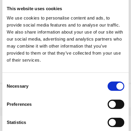
Modele 3D CAD
This website uses cookies
Usługi inżynieryjne
We use cookies to personalise content and ads, to
Estimated time:
Wykonane na zamówienie
provide social media features and to analyse our traffic.
We also share information about your use of our site with
Żądanie części OE
our social media, advertising and analytics partners who
may combine it with other information that you’ve
Download PDF
provided to them or that they’ve collected from your use
of their services.
Odpornosc chemiczna
Consent
Necessary
Selection
Informacje o produkcie
SKU
10045S302M
Preferences
EAN
8718116176039
Dane techniczne
Statistics