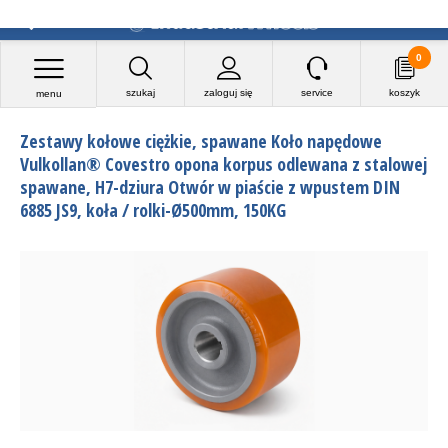
0
szukaj
zaloguj się
service
koszyk
menu
Zestawy kołowe ciężkie, spawane Koło napędowe
Vulkollan® Covestro opona korpus odlewana z stalowej
spawane, H7-dziura Otwór w piaście z wpustem DIN
6885 JS9, koła / rolki-Ø500mm, 150KG