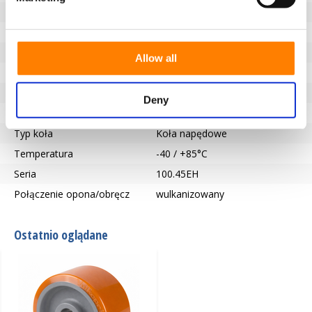
Nośność (kg)
3850
Typ łożyska
Wpust zgodny z DIN 6885 JS9
Długość piasty (mm)
100
Allow all
Otwór na oś-Ø (mm)
70
Bieżnik
Vulkollan®
Deny
Twardość bieżnika
92° Shore A
Typ koła
Koła napędowe
Temperatura
-40 / +85°C
Seria
100.45EH
Połączenie opona/obręcz
wulkanizowany
Ostatnio oglądane