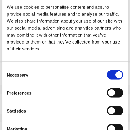
Usługi inżynieryjne
We use cookies to personalise content and ads, to
provide social media features and to analyse our traffic.
Żądanie części OE
We also share information about your use of our site with
our social media, advertising and analytics partners who
Download PDF
may combine it with other information that you’ve
provided to them or that they’ve collected from your use
Odpornosc chemiczna
of their services.
Consent
Informacje o produkcie
Necessary
Selection
SKU
10045S500R
EAN
8718116088585
Preferences
Dane techniczne
Niebrudzący bieżnik
Tak
Statistics
Średnica koła (mm)
500
Szerokość koła (mm)
100
Marketing