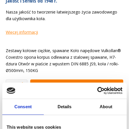
Jakość i serwis od 1946 r.
Nasza jakość to tworzenie łatwiejszego życia zawodowego
dla użytkownika koła.
Więcej informacji
Zestawy kołowe ciężkie, spawane Koło napędowe Vulkollan®
Covestro opona korpus odlewana z stalowej spawane, H7-
dziura Otwór w piaście z wpustem DIN 6885 JS9, koła / rolki-
Ø500mm, 150KG
Yapytanie ofertowe
Chcemy ułatwić ci życie zawodowe
Consent
Details
About
Szybka dostawa
Modele 3D CAD
This website uses cookies