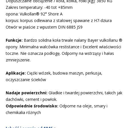
Dopuszczalne obciążenie / koła, kółka, rolki [kg]: 3850 KG
Zakres temperatury: -40 tot +85mm
opona: Vulkollan® 92° Shore A
korpus: korpus odlewana z stalowej spawane z H7-dziura
Otwór w piaście z wpustem DIN 6885 JS9
Funkcje:
Bardzo solidna koła trwale nalany Bayer vulkollanu ®
opony. Minimalna walcówka restistance i Excelent właściwości
toczne. Nie oznacza podłogę. Odporny na wstrząsy i hałas
zmniejszenie.
Aplikacje:
Ciężki wózek, budowa maszyn, perkusja,
oczyszczanie ścieków
Nadaje powierzchni:
Gładkie i twardej powierzchni, takich jak
dachówki, cement i powłok.
Odpowiednie środowisko:
Odporne na oleje, smary i
chemikalia różnych