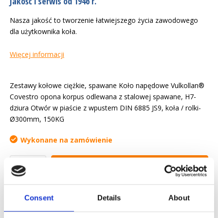
Jakość i serwis od 1946 r.
Nasza jakość to tworzenie łatwiejszego życia zawodowego
dla użytkownika koła.
Więcej informacji
Zestawy kołowe ciężkie, spawane Koło napędowe Vulkollan®
Covestro opona korpus odlewana z stalowej spawane, H7-
dziura Otwór w piaście z wpustem DIN 6885 JS9, koła / rolki-
Ø300mm, 150KG
Wykonane na zamówienie
Yapytanie ofertowe
Chcemy ułatwić ci życie zawodowe
Consent
Details
About
Szybka dostawa