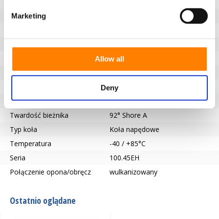
Niebrudzący bieżnik
Tak
Średnica koła (mm)
300
Marketing
Szerokość koła (mm)
100
Nośność (kg)
2350
Typ łożyska
Wpust zgodny z DIN 6885 JS9
Allow all
Długość piasty (mm)
100
Otwór na oś-Ø (mm)
45
Deny
Bieżnik
Vulkollan®
Twardość bieżnika
92° Shore A
Typ koła
Koła napędowe
Temperatura
-40 / +85°C
Seria
100.45EH
Połączenie opona/obręcz
wulkanizowany
Ostatnio oglądane