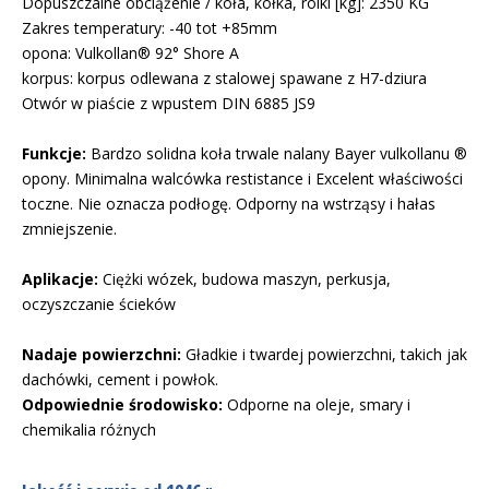
Dopuszczalne obciążenie / koła, kółka, rolki [kg]: 2350 KG
Zakres temperatury: -40 tot +85mm
opona: Vulkollan® 92° Shore A
korpus: korpus odlewana z stalowej spawane z H7-dziura
Otwór w piaście z wpustem DIN 6885 JS9
Funkcje:
Bardzo solidna koła trwale nalany Bayer vulkollanu ®
opony. Minimalna walcówka restistance i Excelent właściwości
toczne. Nie oznacza podłogę. Odporny na wstrząsy i hałas
zmniejszenie.
Aplikacje:
Ciężki wózek, budowa maszyn, perkusja,
oczyszczanie ścieków
Nadaje powierzchni:
Gładkie i twardej powierzchni, takich jak
dachówki, cement i powłok.
Odpowiednie środowisko:
Odporne na oleje, smary i
chemikalia różnych