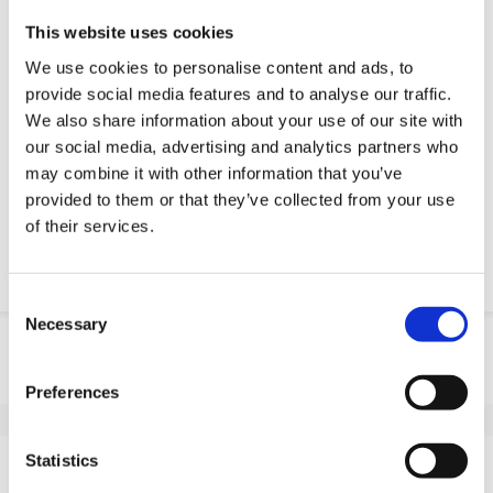
Modele 3D CAD
This website uses cookies
Usługi inżynieryjne
We use cookies to personalise content and ads, to
Estimated time:
Wykonane na zamówienie
provide social media features and to analyse our traffic.
We also share information about your use of our site with
Żądanie części OE
our social media, advertising and analytics partners who
may combine it with other information that you’ve
Download PDF
provided to them or that they’ve collected from your use
of their services.
Odpornosc chemiczna
Consent
Necessary
Selection
Informacje o produkcie
SKU
10045E302K
Preferences
EAN
8718116175643
Dane techniczne
Statistics