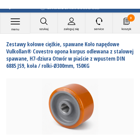
0
szukaj
zaloguj się
service
koszyk
menu
Zestawy kołowe ciężkie, spawane Koło napędowe
Vulkollan® Covestro opona korpus odlewana z stalowej
spawane, H7-dziura Otwór w piaście z wpustem DIN
6885 JS9, koła / rolki-Ø300mm, 150KG