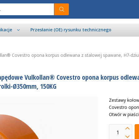
ikacje
Przesłanie (OE) rysunku technicznego
an® Covestro opona korpus odlewana z stalowej spawane, H7-dziura
apędowe Vulkollan® Covestro opona korpus odlewa
 rolki-Ø350mm, 150KG
Zestawy kołow
Covestro opon
Otwór w piaśc