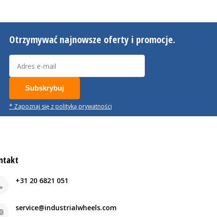
Otrzymywać najnowsze oferty i promocje.
Subskrybuj
* Zapoznaj się z polityką prywatności
ntakt
+31 20 6821 051
service@industrialwheels.com