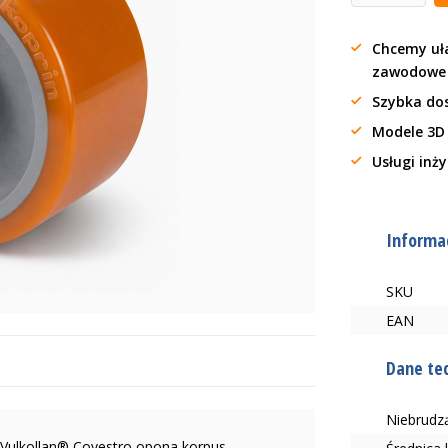
Chcemy uła
zawodow
Szybka do
Modele 3D
Usługi inż
Informac
SKU
EAN
Dane te
Niebrudzą
Vulkollan® Covestro opona korpus