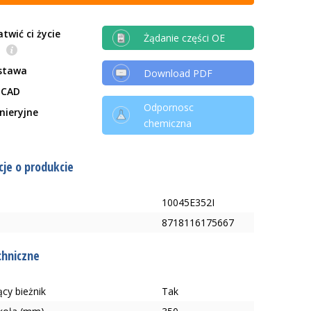
twić ci życie
Żądanie części OE
e
stawa
Download PDF
 CAD
Odpornosc
ynieryjne
chemiczna
je o produkcie
10045E352I
8718116175667
chniczne
cy bieżnik
Tak