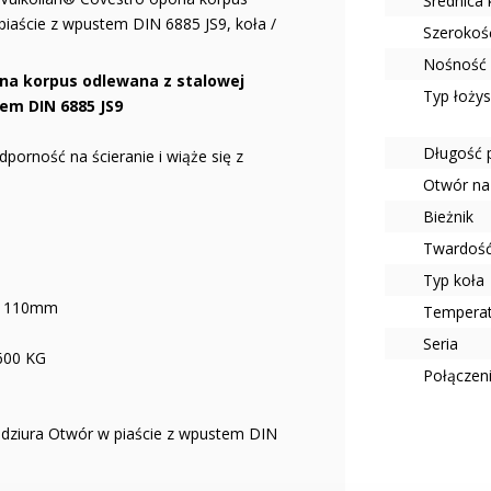
Średnica
iaście z wpustem DIN 6885 JS9, koła /
Szerokoś
Nośność 
na korpus odlewana z stalowej
Typ łoży
em DIN 6885 JS9
Długość 
porność na ścieranie i wiąże się z
Otwór na
Bieżnik
Twardość
Typ koła
m]: 110mm
Tempera
Seria
2600 KG
Połączen
-dziura Otwór w piaście z wpustem DIN