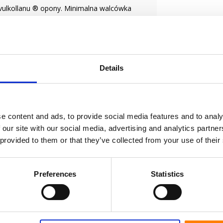
 vulkollanu ® opony. Minimalna walcówka
acza podłogę. Odporny na wstrząsy i hałas
, oczyszczanie ścieków
Details
ni, takich jak dachówki, cement i powłok.
ry i chemikalia różnych
e content and ads, to provide social media features and to analy
 our site with our social media, advertising and analytics partn
 provided to them or that they’ve collected from your use of their
odowego dla użytkownika koła.
Preferences
Statistics