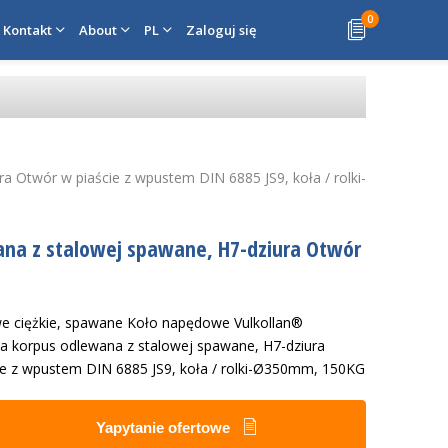
0
Kontakt
About
PL
Zaloguj się
 Otwór w piaście z wpustem DIN 6885 JS9, koła / rolki-
na z stalowej spawane, H7-dziura Otwór
e ciężkie, spawane Koło napędowe Vulkollan®
a korpus odlewana z stalowej spawane, H7-dziura
ie z wpustem DIN 6885 JS9, koła / rolki-Ø350mm, 150KG
Yapytanie ofertowe