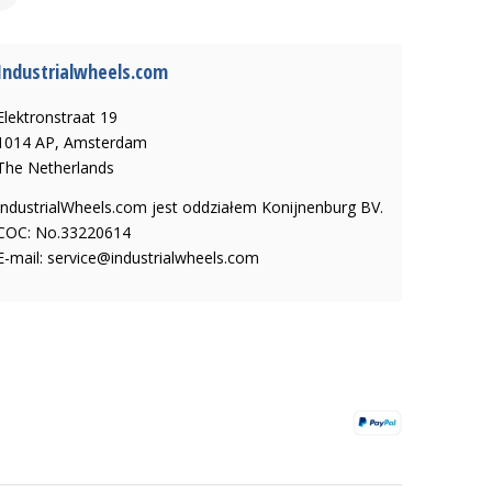
Industrialwheels.com
Elektronstraat 19
1014 AP, Amsterdam
The Netherlands
IndustrialWheels.com jest oddziałem Konijnenburg BV.
COC: No.33220614
E-mail:
service@industrialwheels.com