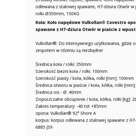
odlewana z stalowej spawane, H7-dziura Otwór w p
rolki-Ø350mm, 150KG
Koła: Koło napędowe Vulkollan® Covestro opo
spawane z H7-dziura Otwór w piaście z wpust
Vulkollan®: Do intensywnego użytkowania, gdzie od
zespołem w rdzeniu są niezbędne!
Średnica koła / rolki: 350mm
Szerokość bieżni koła / rolki: 100mm
Szerokość piasty / koła, kółka, rolki [mm]: 100mm
Średnica otworu w piaście / koła, kółka, rolki [m
Średnica osi - Ø: 40mm
Dopuszczalne obciążenie / koła, kółka, rolki [kg]: 
Zakres temperatury: -40 tot +85mm
opona: Vulkollan® 92° Shore A
korpus: korpus odlewana z stalowej spawane z H7
6885 JS9