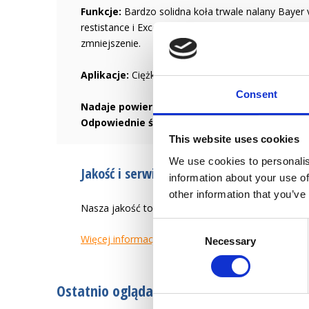
Funkcje:
Bardzo solidna koła trwale nalany Bayer
restistance i Excelent właściwości toczne. Nie ozn
zmniejszenie.
Aplikacje:
Ciężki wózek, budowa maszyn, perkusja
Consent
Nadaje powierzchni:
Gładkie i twardej powierzch
Odpowiednie środowisko:
Odporne na oleje, sma
This website uses cookies
We use cookies to personalis
Jakość i serwis od 1946 r.
information about your use of
other information that you’ve
Nasza jakość to tworzenie łatwiejszego życia zaw
Consent
Więcej informacji
Necessary
Selection
Ostatnio oglądane