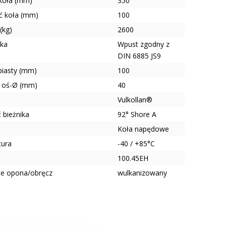
 koła (mm)
350
ć koła (mm)
100
(kg)
2600
ska
Wpust zgodny z
DIN 6885 JS9
piasty (mm)
100
 oś-Ø (mm)
40
Vulkollan®
 bieżnika
92° Shore A
Koła napędowe
tura
-40 / +85°C
100.45EH
ie opona/obręcz
wulkanizowany