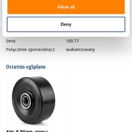
gumowa o właściwościach
Allow all
amortyzujących i niskich
oporach toczenia.
Typ koła
Koło
Deny
Temperatura
-20 / +70°C
Seria
100.77
Połączenie opona/obręcz
wulkanizowany
Ostatnio oglądane
Koło, Ø 250 mm, opony z