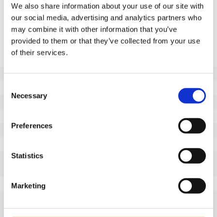
Informacje o produkcie
We also share information about your use of our site with
our social media, advertising and analytics partners who
SKU
100776251G
may combine it with other information that you’ve
Dane techniczne
provided to them or that they’ve collected from your use
of their services.
Niebrudzący bieżnik
Nie
Średnica koła (mm)
250
Consent
Szerokość koła (mm)
70
Necessary
Selection
Nośność (kg)
1000
Typ łożyska
Łożysko kulkowe
Preferences
Długość piasty (mm)
70
Otwór na oś-Ø (mm)
30
Statistics
Bieżnik
elastycznej gumy
wulkanizowanej
Twardość bieżnika
80° Shore A
Marketing
Opis bieżnika
Elastyczna, czarna,
wulkanizowana opona