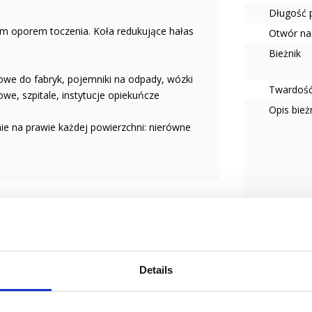
Długość 
m oporem toczenia. Koła redukujące hałas
Otwór na
Bieżnik
we do fabryk, pojemniki na odpady, wózki
Twardość
e, szpitale, instytucje opiekuńcze
Opis bież
ie na prawie każdej powierzchni: nierówne
Typ koła
Tempera
odowego dla użytkownika koła.
Seria
Połączen
Details
Średnica 