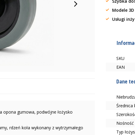
Szybka do
Modele 3D
Usługi inż
Informac
SKU
EAN
Dane te
Niebrudzą
Średnica
zna opona gumowa, podwójne łożysko
Szerokoś
Nośność 
gumy, rdzeń koła wykonany z wytrzymałego
Typ łoży