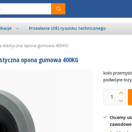
ikacje
Przesłanie (OE) rysunku technicznego
ra elastyczna opona gumowa 400KG
astyczna opona gumowa 400KG
koło przemysł
podwójne łoży
Chcemy uła
zawodow