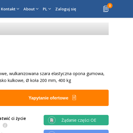
0
Kontakt
About
PL
Zaloguj się
owe, wulkanizowana szara elastyczna opona gumowa,
sko kulkowe, Ø koła 200 mm, 400 kg
Yapytanie ofertowe
twić ci życie
Żądanie części OE
e