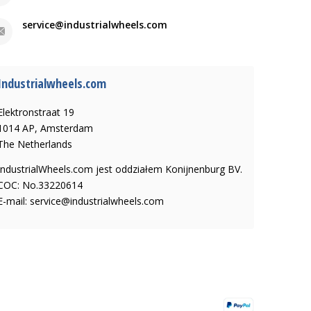
service@industrialwheels.com
Industrialwheels.com
Elektronstraat 19
1014 AP, Amsterdam
The Netherlands
IndustrialWheels.com jest oddziałem Konijnenburg BV.
COC: No.33220614
E-mail:
service@industrialwheels.com