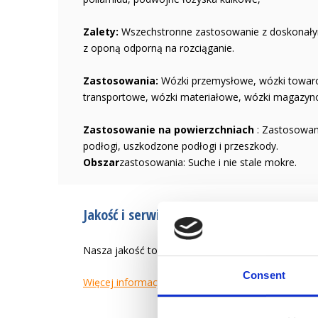
Zalety:
Wszechstronne zastosowanie z doskonały
z oponą odporną na rozciąganie.
Zastosowania:
Wózki przemysłowe, wózki towaro
transportowe, wózki materiałowe, wózki magazynow
Zastosowanie na powierzchniach
: Zastosowan
podłogi, uszkodzone podłogi i przeszkody.
Obszar
zastosowania: Suche i nie stale mokre.
Jakość i serwis od 1946 r.
Nasza jakość to tworzenie łatwiejszego życia zaw
Consent
Więcej informacji