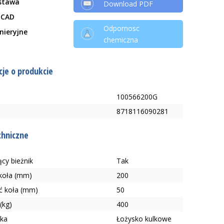
stawa
Download PDF
 CAD
Odpornosc
ynieryjne
chemiczna
je o produkcie
100566200G
8718116090281
chniczne
cy bieżnik
Tak
 koła (mm)
200
ć koła (mm)
50
(kg)
400
ska
Łożysko kulkowe