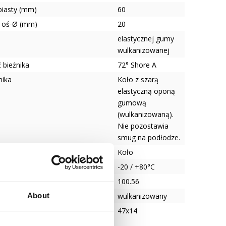
piasty (mm)
60
 oś-Ø (mm)
20
elastycznej gumy
wulkanizowanej
 bieżnika
72° Shore A
nika
Koło z szarą
elastyczną oponą
gumową
(wulkanizowaną).
Nie pozostawia
smug na podłodze.
Koło
tura
-20 / +80°C
100.56
ie opona/obręcz
wulkanizowany
About
gniazda łożyska x głębokość
47x14