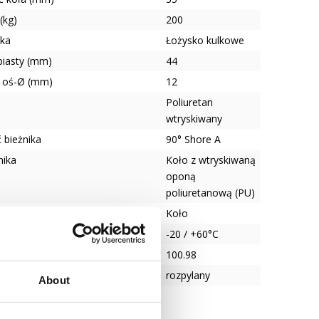
(kg)
200
ska
Łożysko kulkowe
piasty (mm)
44
 oś-Ø (mm)
12
Poliuretan
wtryskiwany
 bieżnika
90° Shore A
nika
Koło z wtryskiwaną
oponą
poliuretanową (PU)
Koło
tura
-20 / +60°C
100.98
ie opona/obręcz
rozpylany
About