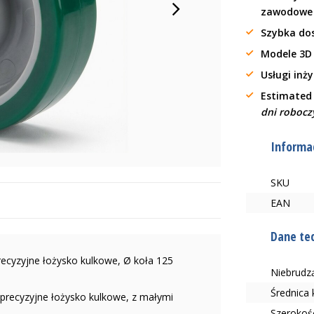
zawodow
Szybka do
Modele 3D
Usługi inż
Estimated
dni robocz
Informac
SKU
EAN
Dane te
ecyzyjne łożysko kulkowe, Ø koła 125
Niebrudzą
Średnica
, precyzyjne łożysko kulkowe, z małymi
Szerokoś