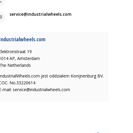
service@industrialwheels.com
Industrialwheels.com
Elektronstraat 19
1014 AP, Amsterdam
The Netherlands
IndustrialWheels.com jest oddziałem Konijnenburg BV.
COC: No.33220614
E-mail:
service@industrialwheels.com