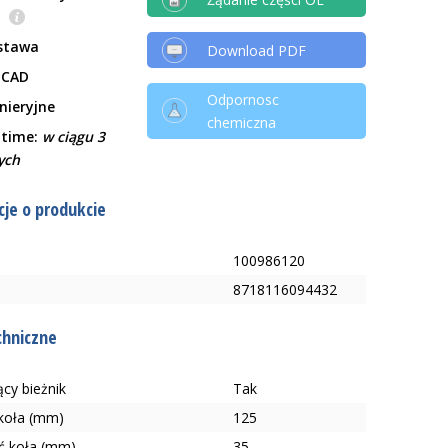
e
stawa
Download PDF
 CAD
Odpornosc
ynieryjne
chemiczna
 time:
w ciągu 3
ych
je o produkcie
100986120
8718116094432
chniczne
cy bieżnik
Tak
 koła (mm)
125
ć koła (mm)
35