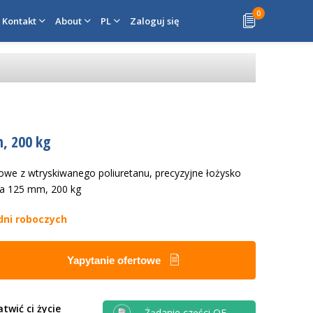
0
Kontakt
About
PL
Zaloguj się
, 200 kg
owe z wtryskiwanego poliuretanu, precyzyjne łożysko
ła 125 mm, 200 kg
dni roboczych
Yapytanie ofertowe
twić ci życie
Żądanie części OE