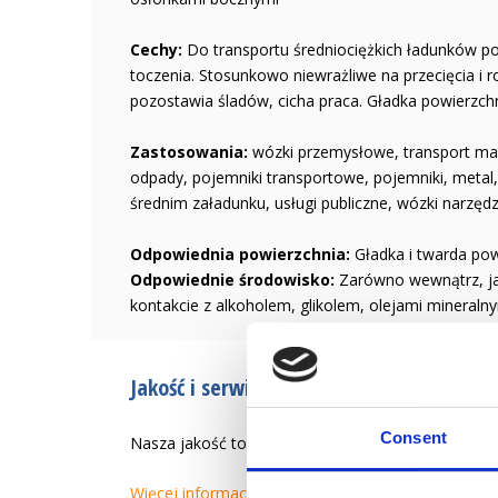
Cechy:
Do transportu średniociężkich ładunków po 
toczenia. Stosunkowo niewrażliwe na przecięcia i 
pozostawia śladów, cicha praca. Gładka powierzchni
Zastosowania:
wózki przemysłowe, transport mat
odpady, pojemniki transportowe, pojemniki, metal
średnim załadunku, usługi publiczne, wózki narzęd
Odpowiednia powierzchnia:
Gładka i twarda powi
Odpowiednie środowisko:
Zarówno wewnątrz, ja
kontakcie z alkoholem, glikolem, olejami mineralny
Jakość i serwis od 1946 r.
Consent
Nasza jakość to tworzenie łatwiejszego życia zaw
Więcej informacji