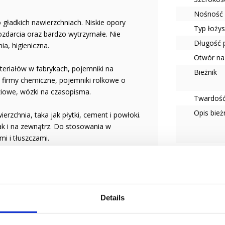
Nośność 
gładkich nawierzchniach. Niskie opory
Typ łoży
rozdarcia oraz bardzo wytrzymałe. Nie
Długość 
a, higieniczna.
Otwór na
eriałów w fabrykach, pojemniki na
Bieżnik
, firmy chemiczne, pojemniki rolkowe o
ziowe, wózki na czasopisma.
Twardość
Opis bież
erzchnia, taka jak płytki, cement i powłoki.
k i na zewnątrz. Do stosowania w
mi i tłuszczami.
Typ koła
Tempera
Seria
Połączen
Details
odowego dla użytkownika koła.