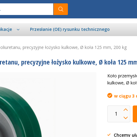
ikacje
Przesłanie (OE) rysunku technicznego
liuretanu, precyzyjne łożysko kulkowe, Ø koła 125 mm, 200 kg
etanu, precyzyjne łożysko kulkowe, Ø koła 125 mm
Koło przemysł
kulkowe, Ø ko
w ciągu 3 
Chcemy uła