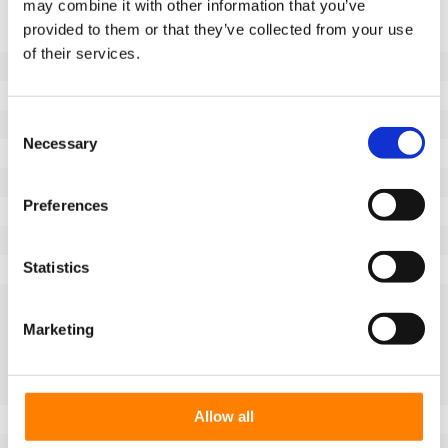
may combine it with other information that you’ve
provided to them or that they’ve collected from your use
Niebrudzący bieżnik
Nie
of their services.
Średnica koła (mm)
125
Szerokość koła (mm)
38
Consent
Nośność (kg)
200
Necessary
Selection
Typ łożyska
Łożysko kulkowe
Długość piasty (mm)
40
Preferences
Otwór na oś-Ø (mm)
12
Bieżnik
Guma super elastyczna
Statistics
Twardość bieżnika
75° Shore A
Opis bieżnika
Elastyczna, czarna,
wulkanizowana opona
Marketing
gumowa o właściwościach
amortyzujących i niskich
oporach toczenia.
Allow all
Typ koła
Koło