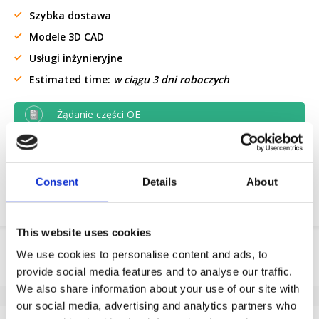
Szybka dostawa
Modele 3D CAD
Usługi inżynieryjne
Estimated time:
w ciągu 3 dni roboczych
Żądanie części OE
Download PDF
Consent
Details
About
Odpornosc chemiczna
This website uses cookies
Informacje o produkcie
We use cookies to personalise content and ads, to
provide social media features and to analyse our traffic.
SKU
100116121
We also share information about your use of our site with
EAN
8718116076308
our social media, advertising and analytics partners who
Dane techniczne