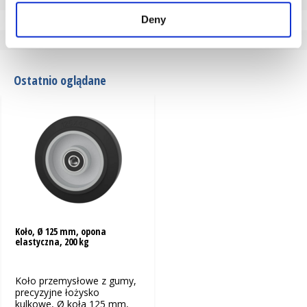
Temperatura
-20 / +80°C
Deny
Seria
100.11
Połączenie opona/obręcz
wulkanizowany
Ostatnio oglądane
Koło, Ø 125 mm, opona
elastyczna, 200 kg
Koło przemysłowe z gumy,
precyzyjne łożysko
kulkowe, Ø koła 125 mm,