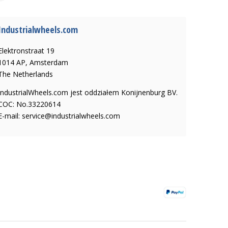
Industrialwheels.com
Elektronstraat 19
1014 AP, Amsterdam
The Netherlands
IndustrialWheels.com jest oddziałem Konijnenburg BV.
COC: No.33220614
E-mail:
service@industrialwheels.com