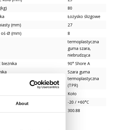
(kg)
80
ska
Łożysko ślizgowe
piasty (mm)
27
 oś-Ø (mm)
8
termoplastyczna
guma szara,
niebrudząca
 bieżnika
90° Shore A
nika
Szara guma
termoplastyczna
(TPR)
Koło
tura
-20 / +60°C
About
300.88