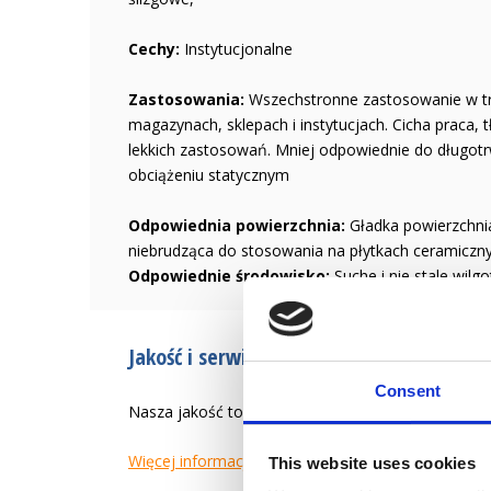
Cechy:
Instytucjonalne
Zastosowania:
Wszechstronne zastosowanie w tra
magazynach, sklepach i instytucjach. Cicha praca, t
lekkich zastosowań. Mniej odpowiednie do długo
obciążeniu statycznym
Odpowiednia powierzchnia:
Gładka powierzchni
niebrudząca do stosowania na płytkach ceramicznyc
Odpowiednie środowisko:
Suche i nie stale wilg
Jakość i serwis od 1946 r.
Consent
Nasza jakość to tworzenie łatwiejszego życia zaw
Więcej informacji
This website uses cookies