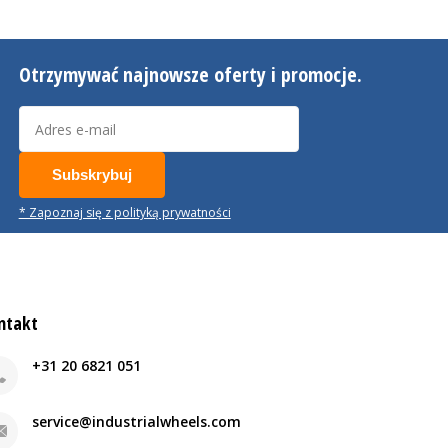
Otrzymywać najnowsze oferty i promocje.
Subskrybuj
* Zapoznaj się z polityką prywatności
ntakt
+31 20 6821 051
service@industrialwheels.com