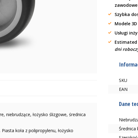
zawodow
Szybka do
Modele 3D
Usługi inż
Estimated
dni robocz
Informac
SKU
EAN
Dane te
e, niebrudzące, łożysko ślizgowe, średnica
Niebrudzą
Średnica
Piasta koła z polipropylenu, łożysko
Szerokoś