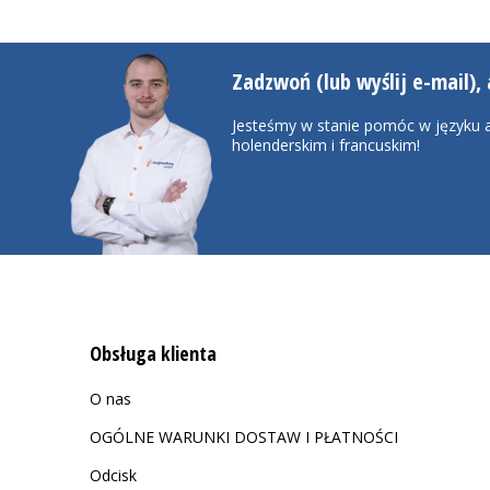
Zadzwoń (lub wyślij e-mail), 
Jesteśmy w stanie pomóc w języku a
holenderskim i francuskim!
Obsługa klienta
O nas
OGÓLNE WARUNKI DOSTAW I PŁATNOŚCI
Odcisk