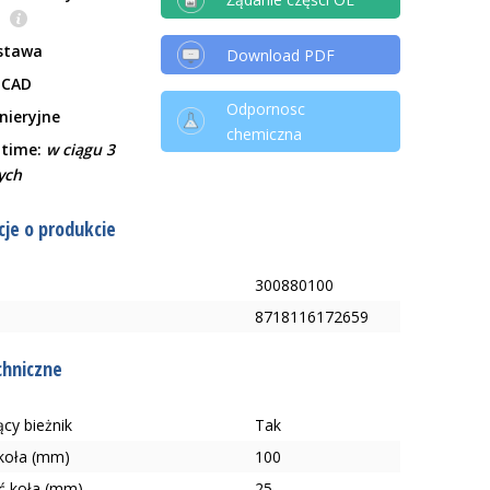
e
stawa
Download PDF
 CAD
Odpornosc
ynieryjne
chemiczna
 time:
w ciągu 3
ych
je o produkcie
300880100
8718116172659
chniczne
cy bieżnik
Tak
 koła (mm)
100
ć koła (mm)
25