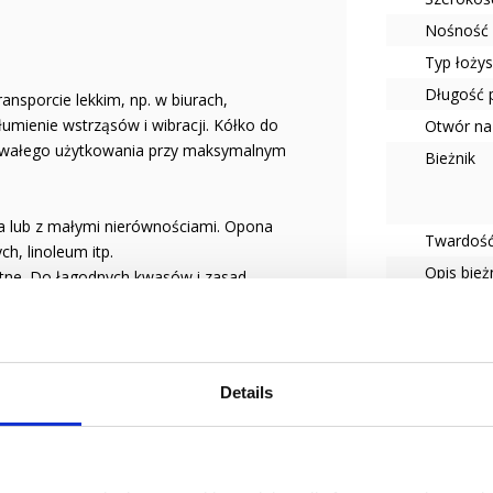
Nośność 
Typ łoży
Długość 
nsporcie lekkim, np. w biurach,
łumienie wstrząsów i wibracji. Kółko do
Otwór na
trwałego użytkowania przy maksymalnym
Bieżnik
a lub z małymi nierównościami. Opona
Twardość
h, linoleum itp.
Opis bież
otne. Do łagodnych kwasów i zasad.
Typ koła
Tempera
Details
odowego dla użytkownika koła.
Seria