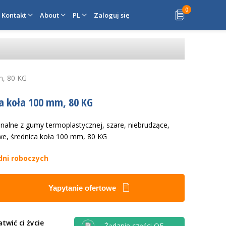
0
Kontakt
About
PL
Zaloguj się
m, 80 KG
ca koła 100 mm, 80 KG
onalne z gumy termoplastycznej, szare, niebrudzące,
we, średnica koła 100 mm, 80 KG
dni roboczych
Yapytanie ofertowe
twić ci życie
Żądanie części OE