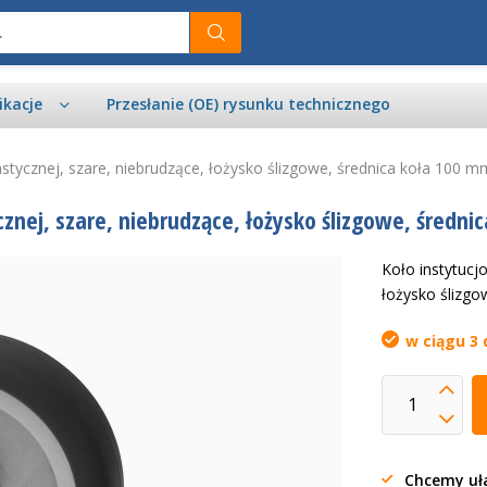
ikacje
Przesłanie (OE) rysunku technicznego
stycznej, szare, niebrudzące, łożysko ślizgowe, średnica koła 100 m
znej, szare, niebrudzące, łożysko ślizgowe, średni
Koło instytucj
łożysko ślizgo
w ciągu 3 
Chcemy uła