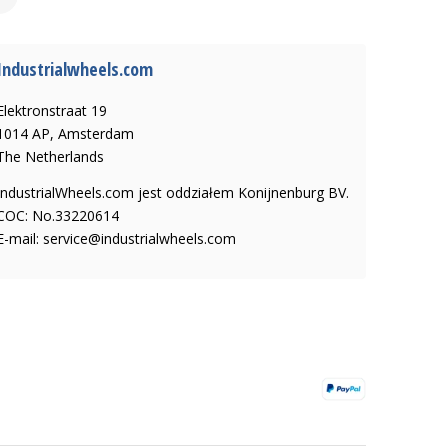
Industrialwheels.com
Elektronstraat 19
1014 AP, Amsterdam
The Netherlands
IndustrialWheels.com jest oddziałem Konijnenburg BV.
COC: No.33220614
E-mail:
service@industrialwheels.com