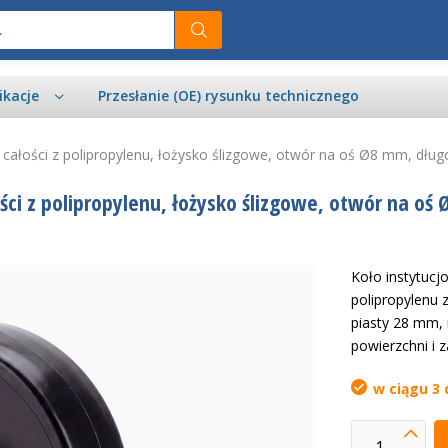
ikacje
Przesłanie (OE) rysunku technicznego
całości z polipropylenu, łożysko ślizgowe, otwór na oś Ø8 mm, dłu
ci z polipropylenu, łożysko ślizgowe, otwór na oś
Koło instytuc
polipropylenu
piasty 28 mm, 
powierzchni i 
w ciągu 3 