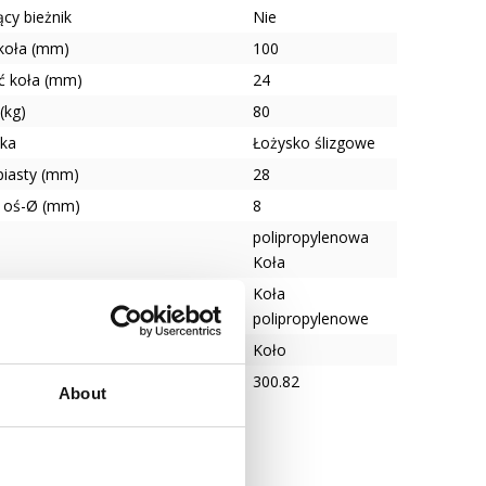
cy bieżnik
Nie
 koła (mm)
100
ć koła (mm)
24
(kg)
80
ska
Łożysko ślizgowe
piasty (mm)
28
 oś-Ø (mm)
8
polipropylenowa
Koła
nika
Koła
polipropylenowe
Koło
300.82
About