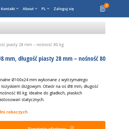
0
Kontakt
About
PL
Zaloguj się
gość piasty 28 mm – nośność 80 kg
 Ø8 mm, długość piasty 28 mm – nośność 80
jonalne Ø100x24 mm wykonane z wytrzymałego
 z łożyskiem ślizgowym. Otwór na oś Ø8 mm, długość
nośność 80 kg. Idealne do gładkich, płaskich
zastosowań statycznych.
dni roboczych
Yapytanie ofertowe