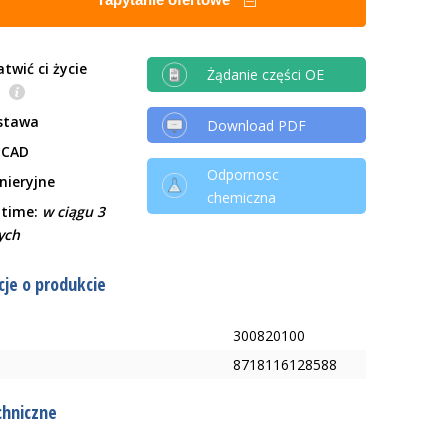
twić ci życie
Żądanie części OE
e
stawa
Download PDF
 CAD
Odpornosc
ynieryjne
chemiczna
 time:
w ciągu 3
ych
je o produkcie
300820100
8718116128588
chniczne