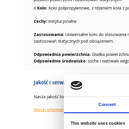
0
Koło:
Koło polipropylenowe, z rdzeniem koła z po
Cechy:
instytucjonalne
Zastosowania:
Uniwersalne koło do stosowania n
zastosowań statycznych pod obciążeniem.
Odpowiednia powierzchnia:
Gładka powierzchni
Odpowiednie środowisko:
suche i nietrwale wil
Jakość i serwis od 1946 r.
Nasza jakość to tworzenie łatwiejszego życia zaw
Consent
Więcej informacji
This website uses cookies