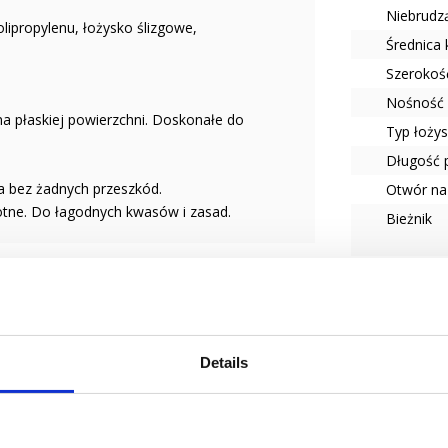
Niebrudzą
lipropylenu, łożysko ślizgowe,
Średnica
Szerokoś
Nośność 
a płaskiej powierzchni. Doskonałe do
Typ łoży
Długość 
a bez żadnych przeszkód.
Otwór na
gotne. Do łagodnych kwasów i zasad.
Bieżnik
Opis bież
Typ koła
odowego dla użytkownika koła.
Seria
Details