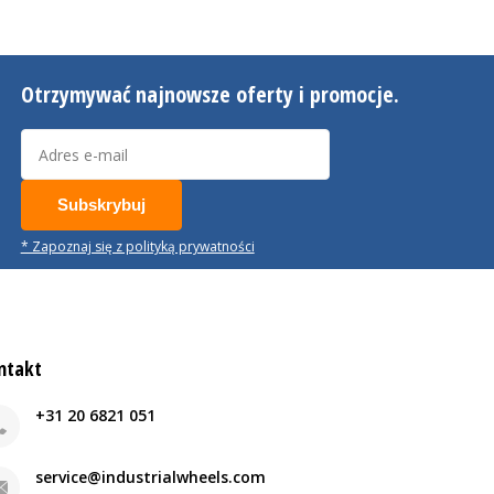
Otrzymywać najnowsze oferty i promocje.
Subskrybuj
* Zapoznaj się z polityką prywatności
ntakt
+31 20 6821 051
service@industrialwheels.com