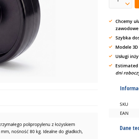
Chcemy uła
zawodow
Szybka do
Modele 3D
Usługi inż
Estimated
dni robocz
Informac
SKU
EAN
rzymałego polipropylenu z łożyskiem
Dane te
mm, nośność 80 kg. Idealne do gładkich,