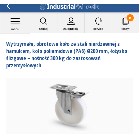
0
szukaj
zaloguj się
service
koszyk
menu
Wytrzymałe, obrotowe koło ze stali nierdzewnej z
hamulcem, koło poliamidowe (PA6) Ø200 mm, łożysko
ślizgowe – nośność 300 kg do zastosowań
przemysłowych