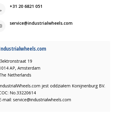
+31 20 6821 051
service@industrialwheels.com
Industrialwheels.com
Elektronstraat 19
1014 AP, Amsterdam
The Netherlands
IndustrialWheels.com jest oddziałem Konijnenburg BV.
COC: No.33220614
E-mail:
service@industrialwheels.com