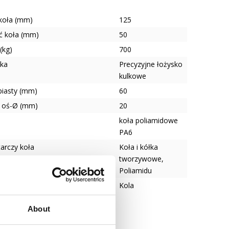
 koła (mm)
125
ć koła (mm)
50
(kg)
700
ska
Precyzyjne łożysko
kulkowe
piasty (mm)
60
 oś-Ø (mm)
20
koła poliamidowe
PA6
tarczy koła
Koła i kółka
tworzywowe,
Poliamidu
Kola
About