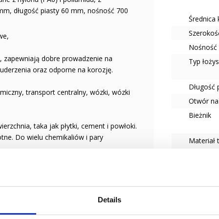
mm, długość piasty 60 mm, nośność 700
Średnica
Szerokoś
we,
Nośność 
a, zapewniają dobre prowadzenie na
Typ łoży
 uderzenia oraz odporne na korozję.
Długość 
iczny, transport centralny, wózki, wózki
Otwór na
Bieżnik
erzchnia, taka jak płytki, cement i powłoki.
otne. Do wielu chemikaliów i pary
Materiał 
Typ koła
Details
odowego dla użytkownika koła.