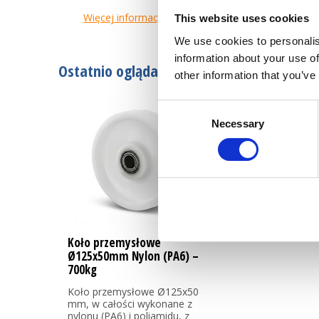
Więcej informacji
This website uses cookies
We use cookies to personalis
information about your use of
Ostatnio oglądane
other information that you’ve
Consent
Necessary
Selection
Koło przemysłowe
Ø125x50mm Nylon (PA6) –
700kg
Koło przemysłowe Ø125x50
mm, w całości wykonane z
nylonu (PA6) i poliamidu, z