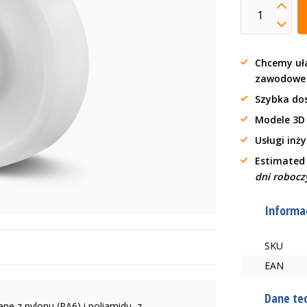
Chcemy uła
zawodow
Szybka do
Modele 3D
Usługi inż
Estimated
dni robocz
Informac
SKU
EAN
Dane te
 z nylonu (PA6) i poliamidu, z