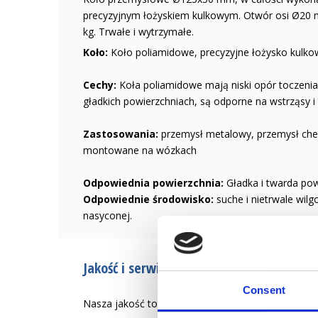
precyzyjnym łożyskiem kulkowym. Otwór osi Ø20 
kg. Trwałe i wytrzymałe.
Koło:
Koło poliamidowe, precyzyjne łożysko kulko
Cechy:
Koła poliamidowe mają niski opór toczeni
gładkich powierzchniach, są odporne na wstrząsy i
Zastosowania:
przemysł metalowy, przemysł chem
montowane na wózkach
Odpowiednia powierzchnia:
Gładka i twarda powi
Odpowiednie środowisko:
suche i nietrwale wilg
nasyconej.
Jakość i serwis od 1946 r.
Consent
Nasza jakość to tworzenie łatwiejszego życia zaw