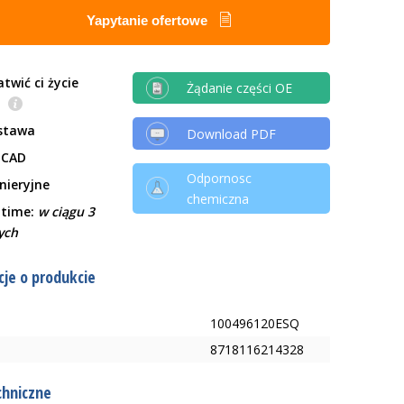
Yapytanie ofertowe
twić ci życie
Żądanie części OE
e
stawa
Download PDF
 CAD
Odpornosc
ynieryjne
chemiczna
 time:
w ciągu 3
ych
je o produkcie
100496120ESQ
8718116214328
chniczne