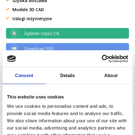
Szybka dostawa
Modele 3D CAD
Usługi inżynieryjne
Żądanie części OE
Download PDF
Odpornosc chemiczna
Consent
Details
About
Informacje o produkcie
This website uses cookies
SKU
A21348590
We use cookies to personalise content and ads, to
EAN
8718116173182
provide social media features and to analyse our traffic.
Dane techniczne
We also share information about your use of our site with
our social media, advertising and analytics partners who
Niebrudzący bieżnik
Tak