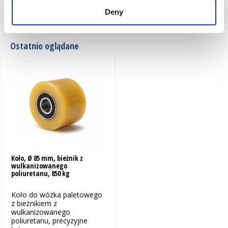
Seria
A00.34
Deny
Połączenie opona/obręcz
wulkanizowany
Ostatnio oglądane
Koło, Ø 85 mm, bieżnik z
wulkanizowanego
poliuretanu, 850 kg
Koło do wózka paletowego
z bieżnikiem z
wulkanizowanego
poliuretanu, precyzyjne