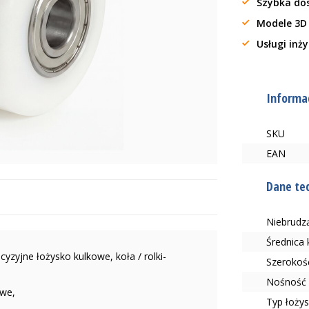
Szybka do
Modele 3D
Usługi inż
Informac
SKU
EAN
Dane te
Niebrudzą
Średnica
yzyjne łożysko kulkowe, koła / rolki-
Szerokoś
Nośność 
owe,
Typ łoży