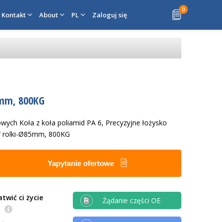
0
Kontakt
About
PL
Zaloguj się
5mm, 800KG
ych Koła z koła poliamid PA 6, Precyzyjne łożysko
 / rolki-Ø85mm, 800KG
Yapytanie ofertowe
twić ci życie
Żądanie części OE
e