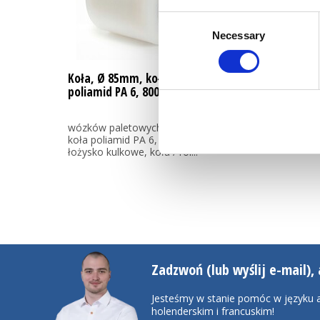
Consent
Necessary
Selection
Koła, Ø 85mm, koła
poliamid PA 6, 800KG
wózków paletowych Koła z
koła poliamid PA 6, Precyzyjne
łożysko kulkowe, koła / rol...
Zadzwoń (lub wyślij e-mail), 
Jesteśmy w stanie pomóc w języku a
holenderskim i francuskim!