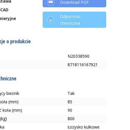
stawa
Download PDF
 CAD
Odpornosc
ynieryjne
chemiczna
je o produkcie
N20338590
8718116167921
chniczne
cy bieżnik
Tak
 koła (mm)
85
ć koła (mm)
90
(kg)
800
ska
Łożysko kulkowe