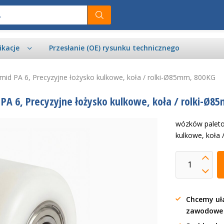
ikacje
Przesłanie (OE) rysunku technicznego
mid PA 6, Precyzyjne łożysko kulkowe, koła / rolki-Ø85mm, 800KG
PA 6, Precyzyjne łożysko kulkowe, koła / rolki-Ø8
wózków paletow
kulkowe, koła
Chcemy uła
zawodow