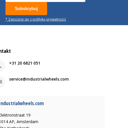
Subskrybuj
* Zapoznaj się z polityką prywatności
ntakt
+31 20 6821 051
service@industrialwheels.com
Industrialwheels.com
Elektronstraat 19
1014 AP, Amsterdam