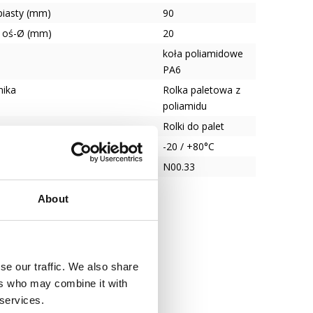
piasty (mm)
90
 oś-Ø (mm)
20
koła poliamidowe
PA6
nika
Rolka paletowa z
poliamidu
Rolki do palet
tura
-20 / +80°C
N00.33
About
se our traffic. We also share
ers who may combine it with
 services.