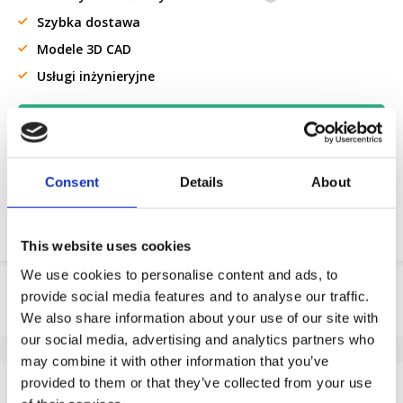
Szybka dostawa
Modele 3D CAD
Usługi inżynieryjne
Żądanie części OE
Download PDF
Consent
Details
About
Odpornosc chemiczna
This website uses cookies
We use cookies to personalise content and ads, to
Informacje o produkcie
provide social media features and to analyse our traffic.
We also share information about your use of our site with
SKU
246952120G
our social media, advertising and analytics partners who
EAN
8718116192237
may combine it with other information that you’ve
Dane techniczne
provided to them or that they’ve collected from your use