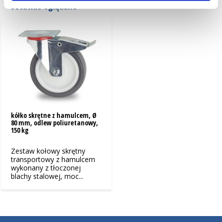
Ostatnio oglądane
kółko skrętne z hamulcem, Ø
80 mm, odlew poliuretanowy,
150 kg
Zestaw kołowy skrętny
transportowy z hamulcem
wykonany z tłoczonej
blachy stalowej, moc...