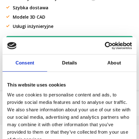
Szybka dostawa
Modele 3D CAD
Usługi inżynieryjne
Żądanie części OE
Download PDF
Consent
Details
About
Odpornosc chemiczna
This website uses cookies
We use cookies to personalise content and ads, to
Informacje o produkcie
provide social media features and to analyse our traffic.
We also share information about your use of our site with
SKU
146952803G
our social media, advertising and analytics partners who
EAN
8718116177159
may combine it with other information that you’ve
Dane techniczne
provided to them or that they’ve collected from your use