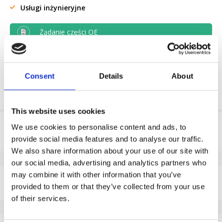
Usługi inżynieryjne
Żądanie części OE
Download PDF
Consent
Details
About
Odpornosc chemiczna
This website uses cookies
Informacje o produkcie
We use cookies to personalise content and ads, to
provide social media features and to analyse our traffic.
SKU
196810803
We also share information about your use of our site with
EAN
8718116199861
our social media, advertising and analytics partners who
Dane techniczne
may combine it with other information that you’ve
provided to them or that they’ve collected from your use
Szerokość koła (mm)
30
of their services.
Seria
96.81