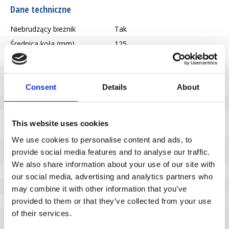
Dane techniczne
Niebrudzący bieżnik
Tak
Średnica koła (mm)
125
Nośność (kg)
160
Typ łożyska
Centralne łożysko kulkowe
Consent
Details
About
Wysokość całkowita (mm)
155
Rozmiar płyty górnej (mm)
105x85
Centra otworów płyty górnej
80x60
This website uses cookies
(mm)
We use cookies to personalise content and ads, to
Średnica otworu
9
provide social media features and to analyse our traffic.
montażowego (mm)
We also share information about your use of our site with
Twardość bieżnika
85° Shore A
our social media, advertising and analytics partners who
Przesunięcie (mm)
40
may combine it with other information that you’ve
Promień obrotu
102
provided to them or that they’ve collected from your use
of their services.
Opis bieżnika
Szara guma termoplastyczna
(TPR)