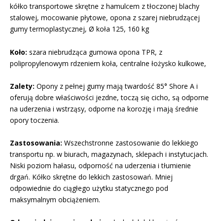
kółko transportowe skrętne z hamulcem z tłoczonej blachy
stalowej, mocowanie płytowe, opona z szarej niebrudzącej
gumy termoplastycznej, Ø koła 125, 160 kg
Koło:
szara niebrudząca gumowa opona TPR, z
polipropylenowym rdzeniem koła, centralne łożysko kulkowe,
Zalety:
Opony z pełnej gumy mają twardość 85° Shore A i
oferują dobre właściwości jezdne, toczą się cicho, są odporne
na uderzenia i wstrząsy, odporne na korozję i mają średnie
opory toczenia.
Zastosowania:
Wszechstronne zastosowanie do lekkiego
transportu np. w biurach, magazynach, sklepach i instytucjach.
Niski poziom hałasu, odporność na uderzenia i tłumienie
drgań. Kółko skrętne do lekkich zastosowań. Mniej
odpowiednie do ciągłego użytku statycznego pod
maksymalnym obciążeniem.