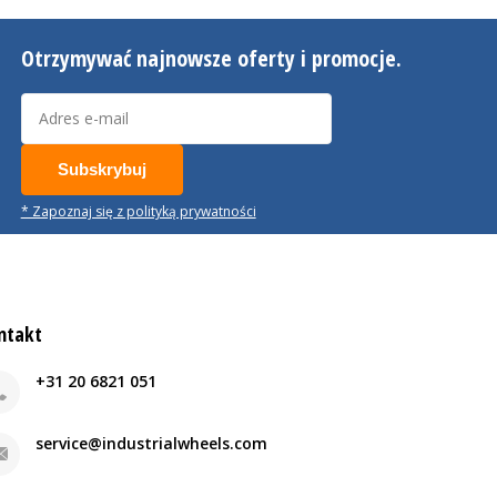
Otrzymywać najnowsze oferty i promocje.
Subskrybuj
* Zapoznaj się z polityką prywatności
ntakt
+31 20 6821 051
service@industrialwheels.com