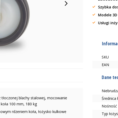
Szybka do
Modele 3D
Usługi inż
Informac
SKU
EAN
Dane te
Niebrudzą
 tłoczonej blachy stalowej, mocowanie
Średnica
Ø koła 100 mm, 180 kg
Nośność 
dowym rdzeniem koła, łożysko kulkowe
Typ łoży