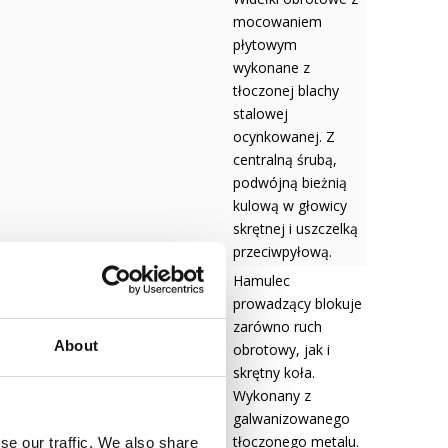
mocowaniem
płytowym
wykonane z
tłoczonej blachy
stalowej
ocynkowanej. Z
centralną śrubą,
podwójną bieżnią
kulową w głowicy
skrętnej i uszczelką
przeciwpyłową.
Hamulec
prowadzący blokuje
zarówno ruch
About
obrotowy, jak i
skrętny koła.
Wykonany z
galwanizowanego
tłoczonego metalu.
se our traffic. We also share