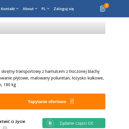
0
Kontakt
About
PL
Zaloguj się
 skrętny transportowy z hamulcem z tłoczonej blachy
owanie płytowe, malowany poliuretan, łożysko kulkowe,
, 180 kg
Yapytanie ofertowe
twić ci życie
Żądanie części OE
e