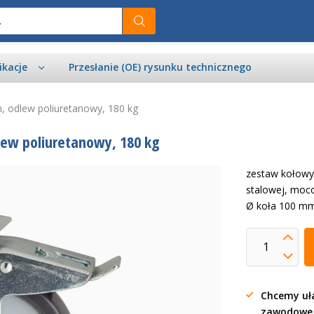
ikacje
Przesłanie (OE) rysunku technicznego
, odlew poliuretanowy, 180 kg
lew poliuretanowy, 180 kg
zestaw kołowy
stalowej, moc
Ø koła 100 mm
Chcemy uła
zawodow