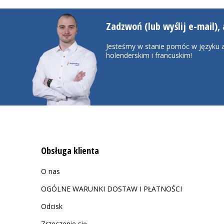
Zadzwoń (lub wyślij e-mail), 
Jesteśmy w stanie pomóc w języku a
holenderskim i francuskim!
Obsługa klienta
O nas
OGÓLNE WARUNKI DOSTAW I PŁATNOŚCI
Odcisk
Zrzeczenie się