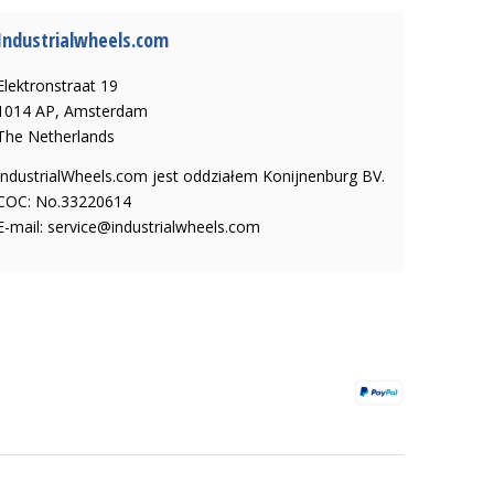
Industrialwheels.com
Elektronstraat 19
1014 AP, Amsterdam
The Netherlands
IndustrialWheels.com jest oddziałem Konijnenburg BV.
COC: No.33220614
E-mail:
service@industrialwheels.com