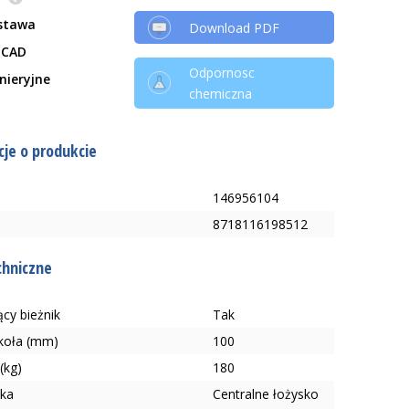
stawa
Download PDF
 CAD
Odpornosc
ynieryjne
chemiczna
je o produkcie
146956104
8718116198512
chniczne
cy bieżnik
Tak
 koła (mm)
100
(kg)
180
ska
Centralne łożysko