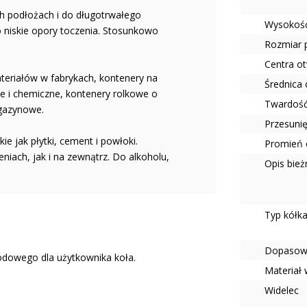
ch podłożach i do długotrwałego
Wysokość
 niskie opory toczenia. Stosunkowo
Rozmiar 
Centra o
teriałów w fabrykach, kontenery na
Średnica
e i chemiczne, kontenery rolkowe o
Twardość
agazynowe.
Przesuni
akie jak płytki, cement i powłoki.
Promień 
iach, jak i na zewnątrz. Do alkoholu,
Opis bież
Typ kółk
Dopasow
odowego dla użytkownika koła.
Materiał 
Widelec