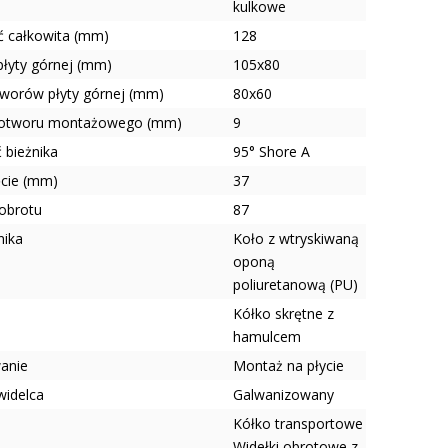
kulkowe
 całkowita (mm)
128
płyty górnej (mm)
105x80
tworów płyty górnej (mm)
80x60
 otworu montażowego (mm)
9
 bieżnika
95° Shore A
ęcie (mm)
37
obrotu
87
nika
Koło z wtryskiwaną
oponą
poliuretanową (PU)
a
Kółko skrętne z
hamulcem
anie
Montaż na płycie
widelca
Galwanizowany
Kółko transportowe
Widełki obrotowe z