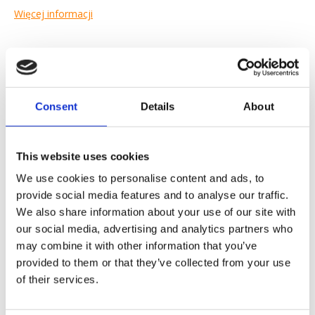
Więcej informacji
Kółko: Materiał: Guma termoplastyczna (TPR) Kolor: Szary
Niebrudzący Łożysko: Łożysko ślizgowe
Consent
Details
About
Yapytanie ofertowe
This website uses cookies
Chcemy ułatwić ci życie zawodowe
We use cookies to personalise content and ads, to
Szybka dostawa
provide social media features and to analyse our traffic.
Modele 3D CAD
We also share information about your use of our site with
Usługi inżynieryjne
our social media, advertising and analytics partners who
may combine it with other information that you’ve
Żądanie części OE
provided to them or that they’ve collected from your use
of their services.
Download PDF