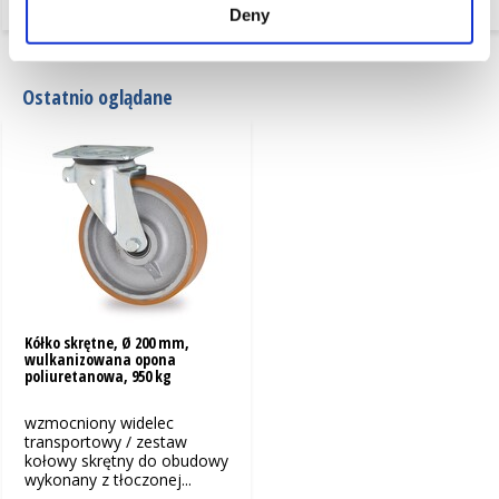
Deny
Ostatnio oglądane
Kółko skrętne, Ø 200 mm,
wulkanizowana opona
poliuretanowa, 950 kg
wzmocniony widelec
transportowy / zestaw
kołowy skrętny do obudowy
wykonany z tłoczonej...