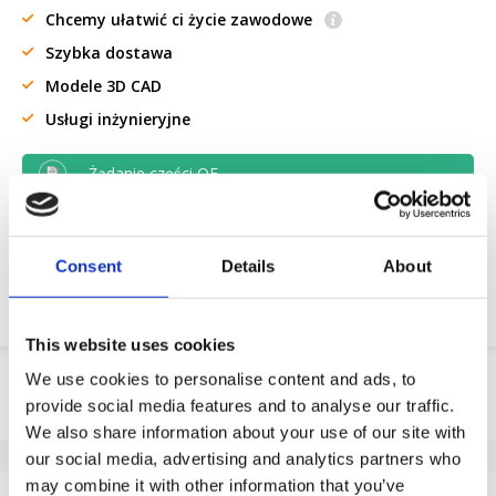
Chcemy ułatwić ci życie zawodowe
Szybka dostawa
Modele 3D CAD
Usługi inżynieryjne
Żądanie części OE
Download PDF
Consent
Details
About
Odpornosc chemiczna
This website uses cookies
Informacje o produkcie
We use cookies to personalise content and ads, to
provide social media features and to analyse our traffic.
SKU
174436200
We also share information about your use of our site with
EAN
8718116202240
our social media, advertising and analytics partners who
may combine it with other information that you’ve
Dane techniczne