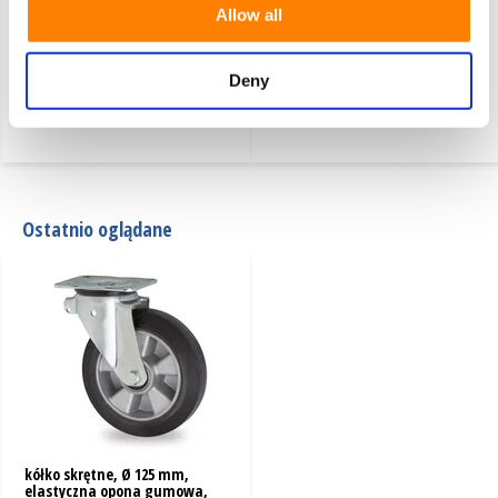
Allow all
Deny
kółko stałe, Ø 125 mm,
kółko skrętne z hamulcem, Ø
elastyczna opona gumowa,
125 mm, elastyczna opona
250 kg
gumowa, 250 kg
Ostatnio oglądane
kółko skrętne, Ø 125 mm,
elastyczna opona gumowa,