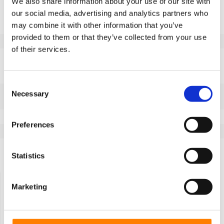
We also share information about your use of our site with
Informacje o produkcie
our social media, advertising and analytics partners who
may combine it with other information that you’ve
SKU
174116120
provided to them or that they’ve collected from your use
EAN
8718116202110
of their services.
Dane techniczne
Szerokość koła (mm)
50
Consent
Bieżnik
elastycznej gumy
Necessary
Selection
wulkanizowanej
Temperatura
-20 / +80°C
Preferences
Seria
74.11
Statistics
Produkty powiązane
Marketing