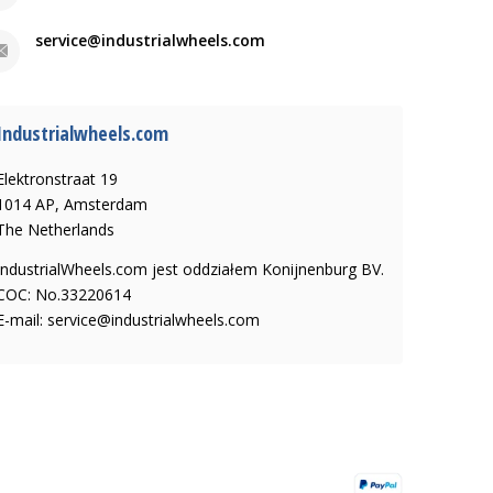
service@industrialwheels.com
Industrialwheels.com
Elektronstraat 19
1014 AP, Amsterdam
The Netherlands
IndustrialWheels.com jest oddziałem Konijnenburg BV.
COC: No.33220614
E-mail:
service@industrialwheels.com