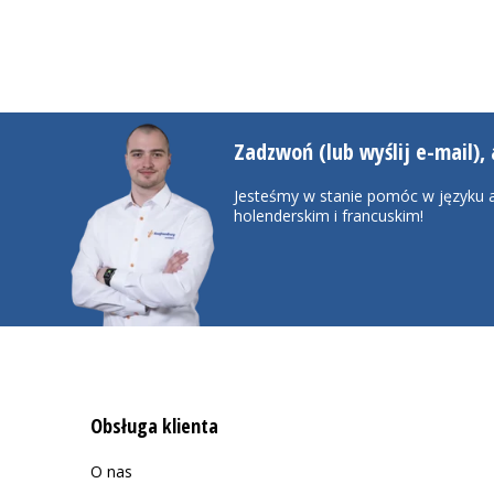
Zadzwoń (lub wyślij e-mail), 
Jesteśmy w stanie pomóc w języku a
holenderskim i francuskim!
Obsługa klienta
O nas