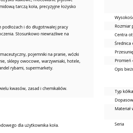
midową tarczą koła, precyzyjne łożysko
Wysokość
Rozmiar 
h podłożach i do długotrwałej pracy
toczenia. Stosunkowo niewrażliwe na
Centra o
Średnica
Przesuni
maceutyczny, pojemniki na pranie, wózki
Promień 
nie, sklepy owocowe, warzywniaki, hotele,
handel rybami, supermarkety.
Opis bież
 wielu kwasów, zasad i chemikaliów.
Typ kółk
Dopasow
Materiał 
Seria
odowego dla użytkownika koła.