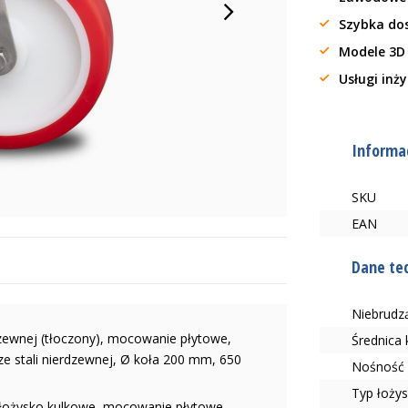
Szybka do
Modele 3D
Usługi inż
Informac
SKU
EAN
Dane te
Niebrudzą
dzewnej (tłoczony), mocowanie płytowe,
Średnica
ze stali nierdzewnej, Ø koła 200 mm, 650
Nośność 
Typ łoży
e łożysko kulkowe, mocowanie płytowe