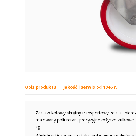
Opis produktu
Jakość i serwis od 1946 r.
Zestaw kołowy skrętny transportowy ze stali nier
malowany poliuretan, precyzyjne łożysko kulkowe 
kg
Widelec:
tłoczony ze stali nierdzewnej, podwójn