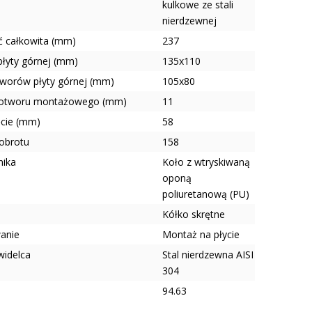
kulkowe ze stali
nierdzewnej
 całkowita (mm)
237
płyty górnej (mm)
135x110
tworów płyty górnej (mm)
105x80
 otworu montażowego (mm)
11
ęcie (mm)
58
obrotu
158
nika
Koło z wtryskiwaną
oponą
poliuretanową (PU)
a
Kółko skrętne
anie
Montaż na płycie
widelca
Stal nierdzewna AISI
304
94.63