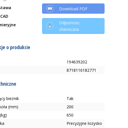
stawa
Download PDF
 CAD
Odpornosc
ynieryjne
chemiczna
je o produkcie
194639202
8718116182771
chniczne
cy bieżnik
Tak
 koła (mm)
200
(kg)
650
ska
Precyzyjne łożysko