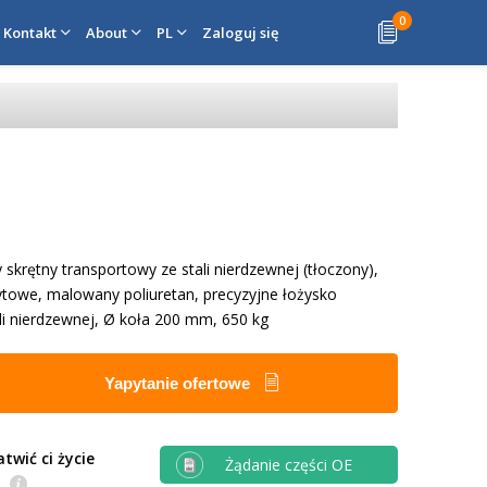
0
Kontakt
About
PL
Zaloguj się
skrętny transportowy ze stali nierdzewnej (tłoczony),
towe, malowany poliuretan, precyzyjne łożysko
li nierdzewnej, Ø koła 200 mm, 650 kg
Yapytanie ofertowe
twić ci życie
Żądanie części OE
e