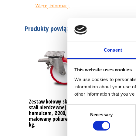
Więcej informacji
Produkty powiązane
Consent
This website uses cookies
We use cookies to personalis
information about your use of
other information that you’ve
Zestaw kołowy skrętny ze
Kółko stałe ze s
stali nierdzewnej z
nierdzewnej, Ø2
Consent
hamulcem, Ø200,
malowany poliu
Necessary
Selection
malowany poliuretan, 650
kg.
kg.