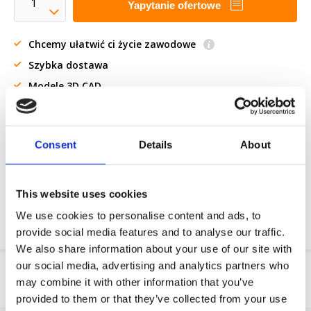
Yapytanie ofertowe
Chcemy ułatwić ci życie zawodowe
Szybka dostawa
Modele 3D CAD
Usługi inżynieryjne
Żądanie części OE
Consent
Details
About
Download PDF
This website uses cookies
Odpornosc chemiczna
We use cookies to personalise content and ads, to
provide social media features and to analyse our traffic.
We also share information about your use of our site with
our social media, advertising and analytics partners who
Informacje o produkcie
may combine it with other information that you’ve
SKU
151142208
provided to them or that they’ve collected from your use