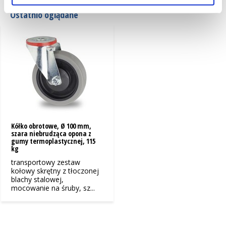
Ostatnio oglądane
Kółko obrotowe, Ø 100 mm,
szara niebrudząca opona z
gumy termoplastycznej, 115
kg
transportowy zestaw
kołowy skrętny z tłoczonej
blachy stalowej,
mocowanie na śruby, sz...