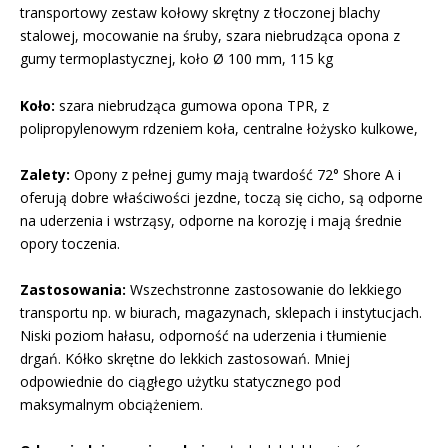
transportowy zestaw kołowy skrętny z tłoczonej blachy
stalowej, mocowanie na śruby, szara niebrudząca opona z
gumy termoplastycznej, koło Ø 100 mm, 115 kg
Koło:
szara niebrudząca gumowa opona TPR, z
polipropylenowym rdzeniem koła, centralne łożysko kulkowe,
Zalety:
Opony z pełnej gumy mają twardość 72° Shore A i
oferują dobre właściwości jezdne, toczą się cicho, są odporne
na uderzenia i wstrząsy, odporne na korozję i mają średnie
opory toczenia.
Zastosowania:
Wszechstronne zastosowanie do lekkiego
transportu np. w biurach, magazynach, sklepach i instytucjach.
Niski poziom hałasu, odporność na uderzenia i tłumienie
drgań. Kółko skrętne do lekkich zastosowań. Mniej
odpowiednie do ciągłego użytku statycznego pod
maksymalnym obciążeniem.