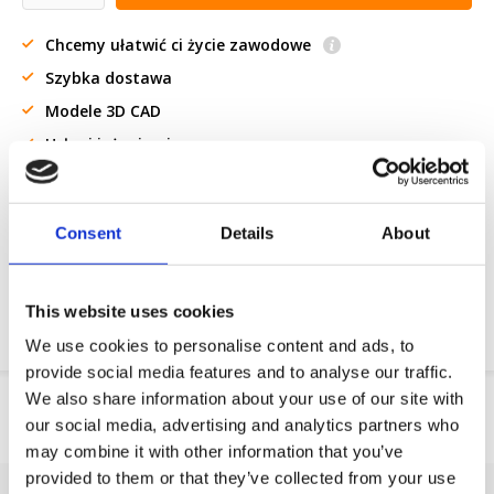
Chcemy ułatwić ci życie zawodowe
Szybka dostawa
Modele 3D CAD
Usługi inżynieryjne
Żądanie części OE
Consent
Details
About
Download PDF
Odpornosc chemiczna
This website uses cookies
We use cookies to personalise content and ads, to
provide social media features and to analyse our traffic.
We also share information about your use of our site with
Informacje o produkcie
our social media, advertising and analytics partners who
SKU
140686101
may combine it with other information that you’ve
provided to them or that they’ve collected from your use
EAN
8718116220442