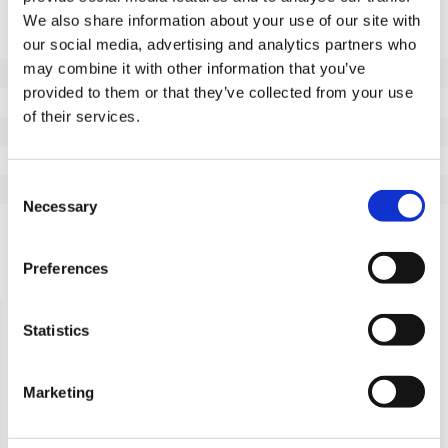
Dane techniczne
We also share information about your use of our site with
Niebrudzący bieżnik
Nie
our social media, advertising and analytics partners who
may combine it with other information that you’ve
Nośność (kg)
10
provided to them or that they’ve collected from your use
Wysokość całkowita (mm)
12
of their services.
Typ ekspandera
rura kwadratowa
Rozszerzający się zakres
22,0 - 24,0 mm
Consent
Średnica otworu na śrubę
12
Necessary
Selection
Seria
Expanders
Preferences
Ostatnio oglądane
Statistics
Marketing