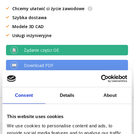
Chcemy ułatwić ci życie zawodowe
Szybka dostawa
Modele 3D CAD
Usługi inżynieryjne
Żądanie części OE
Download PDF
Odpornosc chemiczna
Consent
Details
About
Informacje o produkcie
This website uses cookies
SKU
362929220
We use cookies to personalise content and ads, to
EAN
8718116136675
provide social media features and to analyse our traffic.