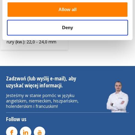
Allow all
Ekspander , Mocowanie do
rury (kw.): 22,0 - 24,0 mm
Deny
Ekspander , Mocowanie do
rury (kw.): 22,0 - 24,0 mm
Zadzwoń (lub wyślij e-mail), aby
uzyskać więcej informacji.
Jesteśmy w stanie pomóc w języku
angielskim, niemieckim, hiszpańskim,
holenderskim i francuskim!
Follow us